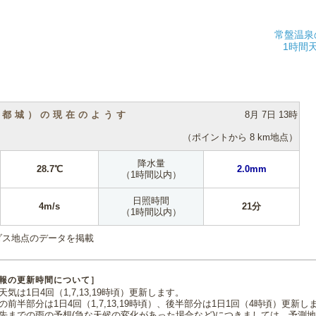
常盤温泉
1時間
（都城）の現在のようす
8月 7日 13時
（ポイントから 8 km地点）
降水量
28.7℃
2.0mm
（1時間以内）
日照時間
4m/s
21分
（1時間以内）
ダス地点のデータを掲載
報の更新時間について］
気は1日4回（1,7,13,19時頃）更新します。
の前半部分は1日4回（1,7,13,19時頃）、後半部分は1日1回（4時頃）更新し
先までの雨の予想(急な天候の変化があった場合など)につきましては、予測