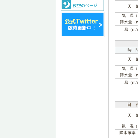
天 
気 温（
降水量（
風（m/
時 
天 
気 温（
降水量（
風（m/
日 
天 
気 温（
降水確率