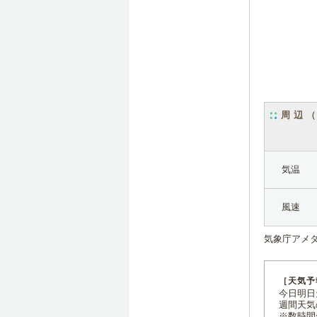
周辺
気温
風速
気象庁アメ
［天気予
今日明日天
週間天気
※数時間