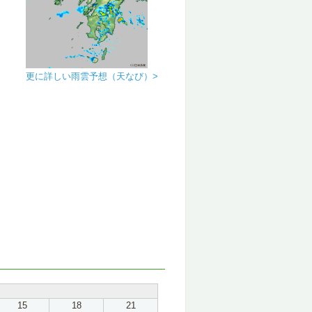
更に詳しい雨雲予想（天なび）>
15
18
21