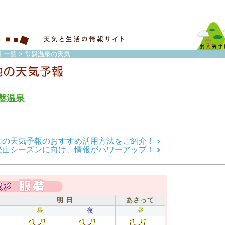
 一覧
> 常盤温泉の天気
盤温泉
山の天気予報のおすすめ活用方法をご紹介！
登山シーズンに向け、情報がパワーアップ！
明 日
あさって
昼
夜
昼