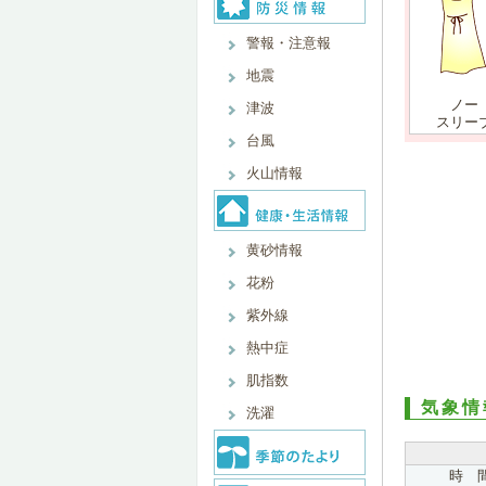
警報・注意報
地震
ノー
津波
スリー
台風
火山情報
黄砂情報
花粉
紫外線
熱中症
肌指数
気象情
洗濯
時 