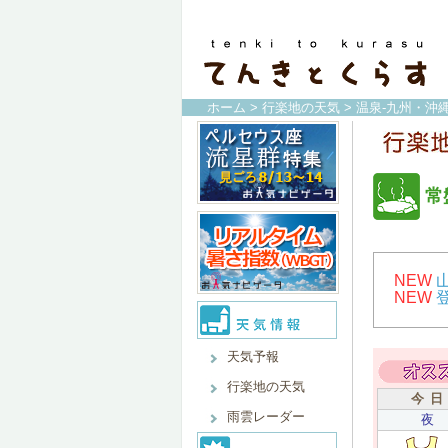
ホーム
>
行楽地の天気
>
温泉-九州・沖縄
常
NEW
NEW
天気予報
行楽地の天気
今 日
雨雲レーダー
夜