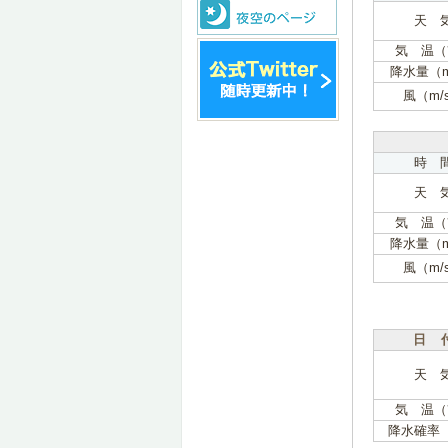
天 
気 温（
降水量（
風（m/
時 
天 
気 温（
降水量（
風（m/
日 
天 
気 温（
降水確率