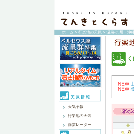
ホーム
>
行楽地の天気
>
温泉-九州・沖縄
く
NEW
NEW
天気予報
行楽地の天気
雨雲レーダー
昼