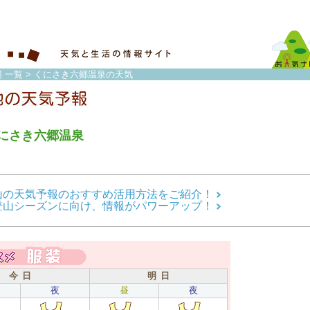
 一覧
> くにさき六郷温泉の天気
にさき六郷温泉
山の天気予報のおすすめ活用方法をご紹介！
登山シーズンに向け、情報がパワーアップ！
今 日
明 日
夜
昼
夜