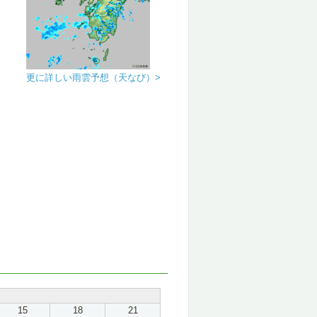
更に詳しい雨雲予想（天なび）>
15
18
21