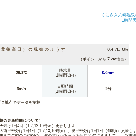
くにさき六郷温泉
1時間
（豊後高田）の現在のようす
8月 7日 8時
（ポイントから 7 km地点）
降水量
29.3℃
0.0mm
（1時間以内）
日照時間
6m/s
2分
（1時間以内）
ダス地点のデータを掲載
報の更新時間について］
気は1日4回（1,7,13,19時頃）更新します。
の前半部分は1日4回（1,7,13,19時頃）、後半部分は1日1回（4時頃）更新し
先までの雨の予想(急な天候の変化があった場合など)につきましては、予測