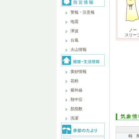
警報・注意報
地震
ノー
津波
スリー
台風
火山情報
黄砂情報
花粉
紫外線
熱中症
肌指数
気象情
洗濯
時 