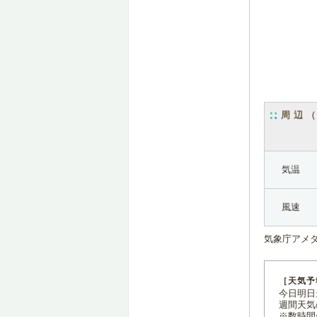
周辺
気温
風速
気象庁アメ
［天気予
今日明日天
週間天気
※数時間