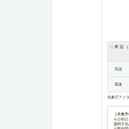
周辺
気温
風速
気象庁アメ
［天気予
今日明日天
週間天気
※数時間