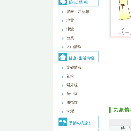
警報・注意報
地震
ノー
津波
スリー
台風
火山情報
黄砂情報
花粉
紫外線
熱中症
肌指数
気象情
洗濯
時 