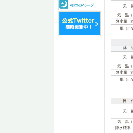
天 
気 温（
降水量（
風（m/
時 
天 
気 温（
降水量（
風（m/
日 
天 
気 温（
降水確率