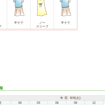
半そで
ノー
半そで
ブ
スリーブ
報
今 日 8/8(土)
間
00
03
06
09
12