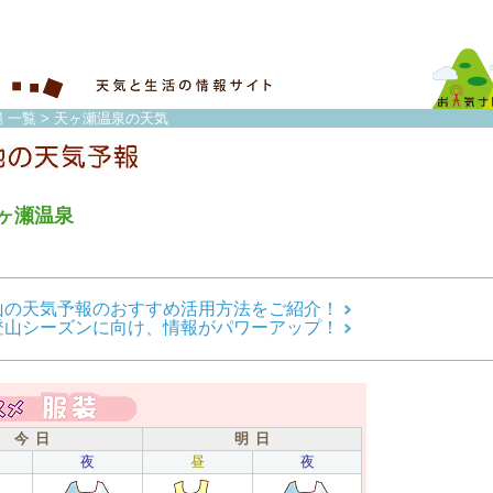
 一覧
> 天ヶ瀬温泉の天気
ヶ瀬温泉
山の天気予報のおすすめ活用方法をご紹介！
登山シーズンに向け、情報がパワーアップ！
今 日
明 日
夜
昼
夜