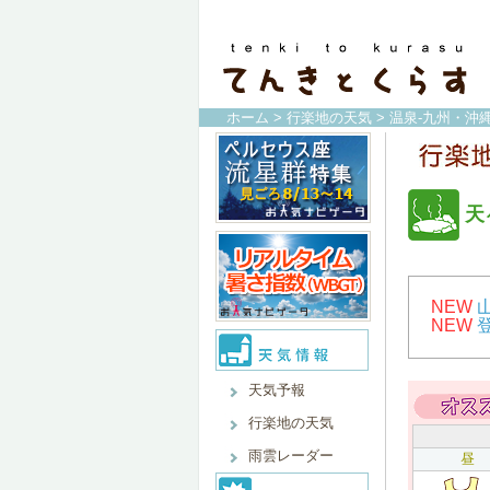
ホーム
>
行楽地の天気
>
温泉-九州・沖縄
天
NEW
NEW
天気予報
行楽地の天気
雨雲レーダー
昼