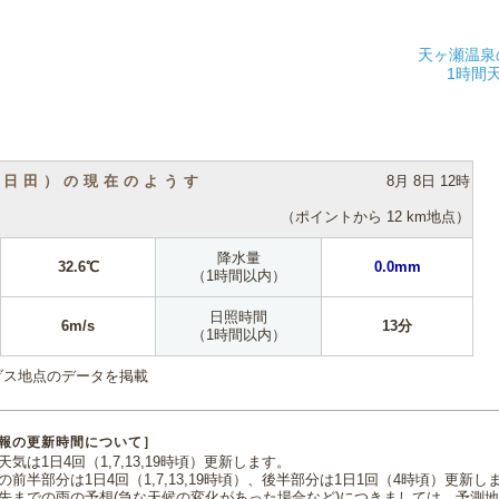
天ヶ瀬温泉
1時間
（日田）の現在のようす
8月 8日 12時
（ポイントから 12 km地点）
降水量
32.6℃
0.0mm
（1時間以内）
日照時間
6m/s
13分
（1時間以内）
ダス地点のデータを掲載
報の更新時間について］
気は1日4回（1,7,13,19時頃）更新します。
の前半部分は1日4回（1,7,13,19時頃）、後半部分は1日1回（4時頃）更新し
先までの雨の予想(急な天候の変化があった場合など)につきましては、予測