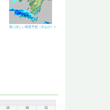
更に詳しい雨雲予想（天なび）>
15
18
21