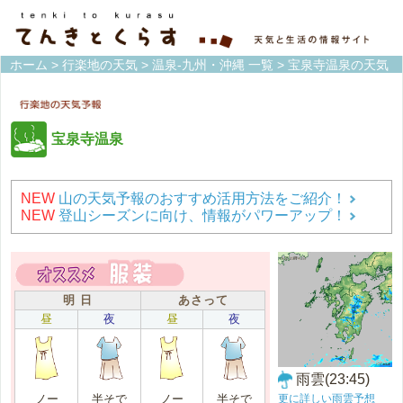
ホーム
>
行楽地の天気
>
温泉-九州・沖縄 一覧
> 宝泉寺温泉の天気
宝泉寺温泉
NEW
山の天気予報のおすすめ活用方法をご紹介！
NEW
登山シーズンに向け、情報がパワーアップ！
明 日
あさって
昼
夜
昼
夜
雨雲(23:45)
更に詳しい雨雲予想
ノー
半そで
ノー
半そで