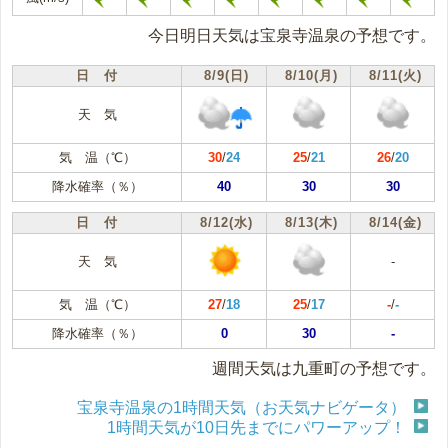
今日明日天気は宝泉寺温泉の予想です。
日 付
8/9(日)
8/10(月)
8/11(火)
天 気
気 温（℃）
30
/
24
25
/
21
26
/
20
降水確率（％）
40
30
30
日 付
8/12(水)
8/13(木)
8/14(金)
天 気
-
気 温（℃）
27
/
18
25
/
17
-
/
-
降水確率（％）
0
30
-
週間天気は九重町の予想です。
宝泉寺温泉の1時間天気（お天気ナビゲータ）
1時間天気が10日先までにパワーアップ！