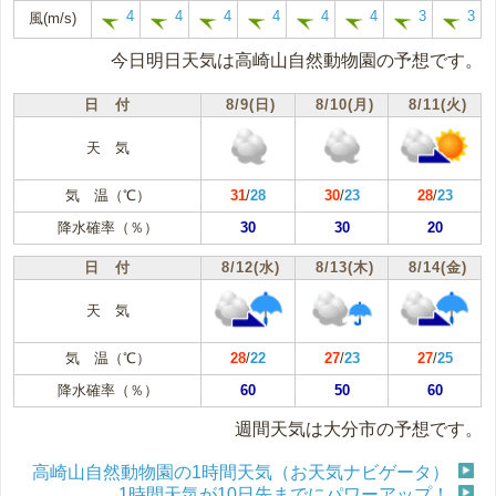
4
4
4
4
4
4
3
3
風(m/s)
今日明日天気は高崎山自然動物園の予想です。
日 付
8/9(日)
8/10(月)
8/11(火)
天 気
気 温（℃）
31
/
28
30
/
23
28
/
23
降水確率（％）
30
30
20
日 付
8/12(水)
8/13(木)
8/14(金)
天 気
気 温（℃）
28
/
22
27
/
23
27
/
25
降水確率（％）
60
50
60
週間天気は大分市の予想です。
高崎山自然動物園の1時間天気（お天気ナビゲータ）
1時間天気が10日先までにパワーアップ！