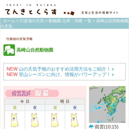
ホーム
>
行楽地の天気
>
動物園-九州・沖縄 一覧
> 高崎山自然動物園
の天気
高崎山自然動物園
NEW
山の天気予報のおすすめ活用方法をご紹介！
NEW
登山シーズンに向け、情報がパワーアップ！
今 日
明 日
昼
夜
昼
夜
雨雲(10:15)