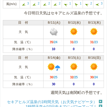
3
2
2
2
1
1
2
3
風(m/s)
今日明日天気はセキアヒルズ温泉の予想です。
日 付
8/11(火)
8/12(水)
8/13(木)
天 気
気 温（℃）
35
/
24
31
/
23
31
/
23
降水確率（％）
10
0
0
日 付
8/14(金)
8/15(土)
8/16(日)
天 気
気 温（℃）
30
/
25
32
/
25
30
/
24
降水確率（％）
30
0
0
週間天気は南関町の予想です。
セキアヒルズ温泉の1時間天気（お天気ナビゲータ）
1時間天気が10日先までにパワーアップ！