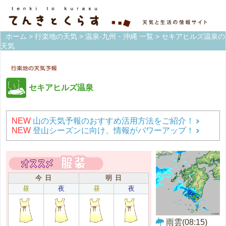
ホーム
>
行楽地の天気
>
温泉-九州・沖縄 一覧
> セキアヒルズ温泉の
天気
セキアヒルズ温泉
NEW
山の天気予報のおすすめ活用方法をご紹介！
NEW
登山シーズンに向け、情報がパワーアップ！
今 日
明 日
昼
夜
昼
夜
雨雲(08:15)