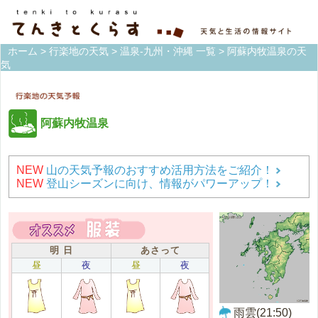
ホーム
>
行楽地の天気
>
温泉-九州・沖縄 一覧
> 阿蘇内牧温泉の天
気
阿蘇内牧温泉
NEW
山の天気予報のおすすめ活用方法をご紹介！
NEW
登山シーズンに向け、情報がパワーアップ！
明 日
あさって
昼
夜
昼
夜
雨雲(21:50)