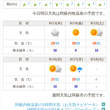
2
2
2
1
2
2
1
1
風(m/s)
今日明日天気は阿蘇内牧温泉の予想です。
日 付
8/13(木)
8/14(金)
8/15(土)
天 気
気 温（℃）
29
/
19
28
/
20
28
/
21
降水確率（％）
30
0
10
日 付
8/16(日)
8/17(月)
8/18(火)
天 気
-
気 温（℃）
27
/
21
29
/
18
-
/
-
降水確率（％）
10
30
-
週間天気は阿蘇市の予想です。
阿蘇内牧温泉の1時間天気（お天気ナビゲータ）
1時間天気が10日先までにパワーアップ！