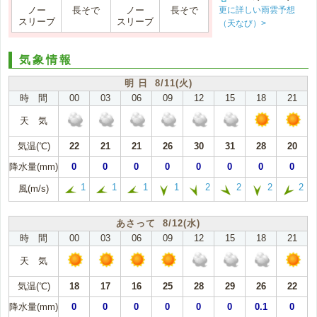
更に詳しい雨雲予想
ノー
長そで
ノー
長そで
スリーブ
スリーブ
（天なび）>
気象情報
明 日 8/11(火)
時 間
00
03
06
09
12
15
18
21
天 気
気温(℃)
22
21
21
26
30
31
28
20
降水量(mm)
0
0
0
0
0
0
0
0
1
1
1
1
2
2
2
2
風(m/s)
あさって 8/12(水)
時 間
00
03
06
09
12
15
18
21
天 気
気温(℃)
18
17
16
25
28
29
26
22
降水量(mm)
0
0
0
0
0
0
0.1
0