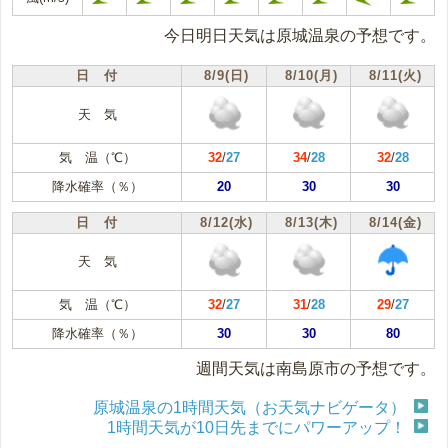
今日明日天気は原城温泉の予想です。
日 付
8/9(日)
8/10(月)
8/11(火)
天 気
気 温（℃）
32
/
27
34
/
28
32
/
28
降水確率（％）
20
30
30
日 付
8/12(水)
8/13(木)
8/14(金)
天 気
気 温（℃）
32
/
27
31
/
28
29
/
27
降水確率（％）
30
30
80
週間天気は南島原市の予想です。
原城温泉の1時間天気（お天気ナビゲータ）
1時間天気が10日先までにパワーアップ！