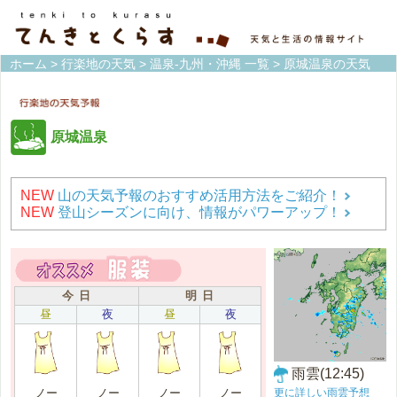
ホーム
>
行楽地の天気
>
温泉-九州・沖縄 一覧
> 原城温泉の天気
原城温泉
NEW
山の天気予報のおすすめ活用方法をご紹介！
NEW
登山シーズンに向け、情報がパワーアップ！
今 日
明 日
昼
夜
昼
夜
雨雲(12:45)
更に詳しい雨雲予想
ノー
ノー
ノー
ノー