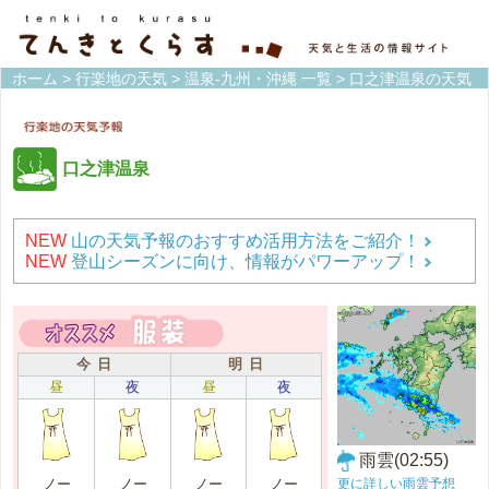
ホーム
>
行楽地の天気
>
温泉-九州・沖縄 一覧
> 口之津温泉の天気
口之津温泉
NEW
山の天気予報のおすすめ活用方法をご紹介！
NEW
登山シーズンに向け、情報がパワーアップ！
今 日
明 日
昼
夜
昼
夜
雨雲(02:55)
更に詳しい雨雲予想
ノー
ノー
ノー
ノー