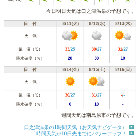
今日明日天気は口之津温泉の予想です。
日 付
8/11(火)
8/12(水)
8/13(木)
天 気
気 温（℃）
33
/
25
30
/
27
31
/
27
降水確率（％）
20
30
10
日 付
8/14(金)
8/15(土)
8/16(日)
天 気
-
気 温（℃）
30
/
27
31
/
27
-
/
-
降水確率（％）
0
10
-
週間天気は南島原市の予想です。
口之津温泉の1時間天気（お天気ナビゲータ）
1時間天気が10日先までにパワーアップ！