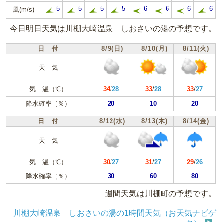
5
5
5
5
6
6
6
6
風(m/s)
今日明日天気は川棚大崎温泉 しおさいの湯の予想です。
日 付
8/9(日)
8/10(月)
8/11(火)
天 気
気 温（℃）
34
/
28
33
/
28
33
/
27
降水確率（％）
20
10
20
日 付
8/12(水)
8/13(木)
8/14(金)
天 気
気 温（℃）
30
/
27
31
/
27
29
/
26
降水確率（％）
30
60
80
週間天気は川棚町の予想です。
川棚大崎温泉 しおさいの湯の1時間天気（お天気ナビゲ