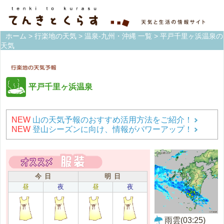
ホーム
>
行楽地の天気
>
温泉-九州・沖縄 一覧
> 平戸千里ヶ浜温泉の
天気
平戸千里ヶ浜温泉
NEW
山の天気予報のおすすめ活用方法をご紹介！
NEW
登山シーズンに向け、情報がパワーアップ！
今 日
明 日
昼
夜
昼
夜
雨雲(03:25)