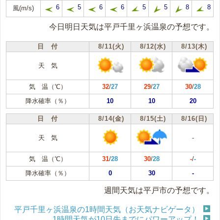
6
5
6
6
5
5
8
8
風(m/s)
今日明日天気は平戸千里ヶ浜温泉の予想です。
日 付
8/11(火)
8/12(水)
8/13(木)
天 気
気 温（℃）
32
/
27
29
/
27
30
/
28
降水確率（％）
10
10
20
日 付
8/14(金)
8/15(土)
8/16(日)
天 気
-
気 温（℃）
31
/
28
30
/
28
-
/
-
降水確率（％）
0
30
-
週間天気は平戸市の予想です。
平戸千里ヶ浜温泉の1時間天気（お天気ナビゲータ）
1時間天気が10日先までにパワーアップ！