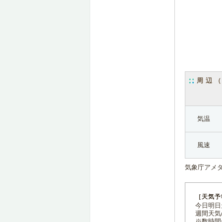
周辺
気温
風速
気象庁アメ
［天気予
今日明日天
週間天気
※数時間