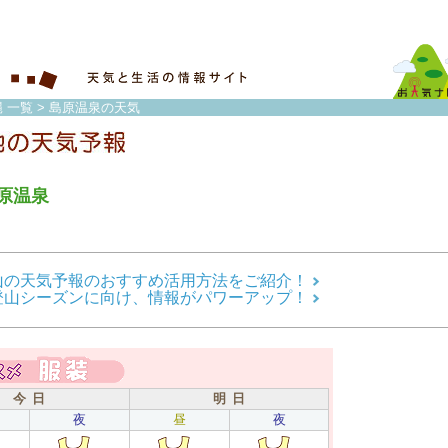
 一覧
> 島原温泉の天気
原温泉
山の天気予報のおすすめ活用方法をご紹介！
登山シーズンに向け、情報がパワーアップ！
今 日
明 日
夜
昼
夜