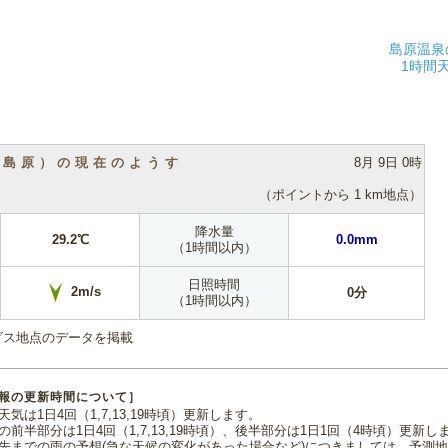
島原温泉
1時間
（島原）の現在のようす
8月 9日 0時
（ポイントから 1 km地点）
降水量
29.2℃
0.0mm
（1時間以内）
日照時間
2m/s
0分
（1時間以内）
ダス地点のデータを掲載
報の更新時間について］
気は1日4回（1,7,13,19時頃）更新します。
の前半部分は1日4回（1,7,13,19時頃）、後半部分は1日1回（4時頃）更新し
先までの雨の予想(急な天候の変化があった場合など)につきましては、予測