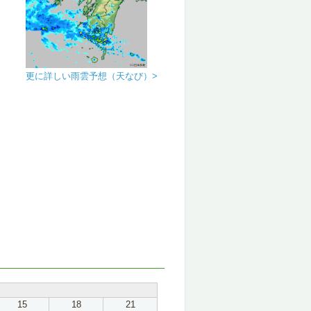
更に詳しい雨雲予想（天なび）>
15
18
21