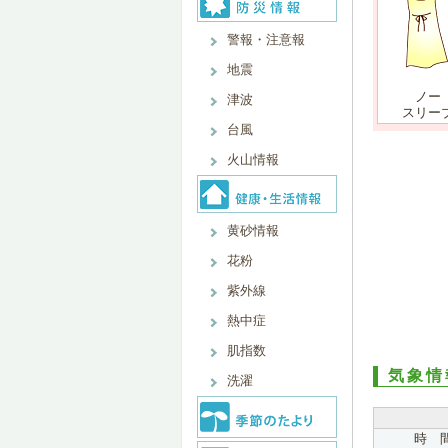
警報・注意報
地震
ノー
津波
スリー
台風
火山情報
黄砂情報
花粉
紫外線
熱中症
肌指数
気象情
洗濯
時 