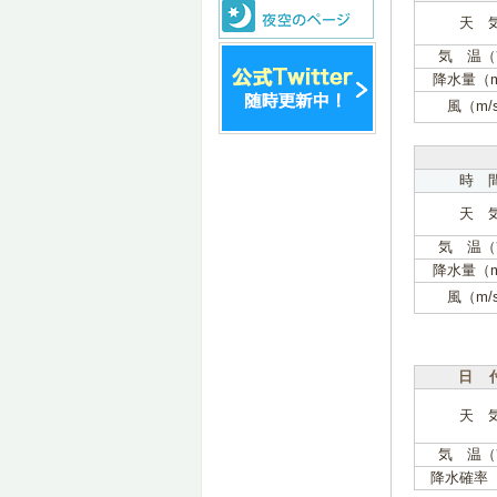
天 
気 温（
降水量（
風（m/
時 
天 
気 温（
降水量（
風（m/
日 
天 
気 温（
降水確率