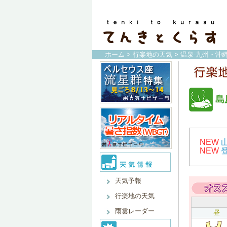
ホーム
>
行楽地の天気
>
温泉-九州・沖縄
島
NEW
NEW
天気予報
行楽地の天気
雨雲レーダー
昼