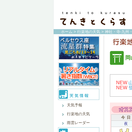
ホーム
>
行楽地の天気
>
神社・寺-九州
岡
NEW
NEW
天気予報
行楽地の天気
今 日
雨雲レーダー
夜