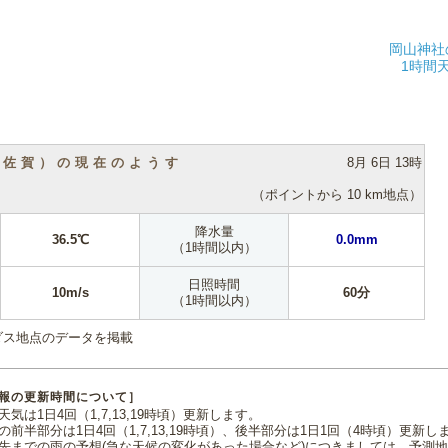
岡山神社
1時間
（佐賀）の現在のようす
8月 6日 13時
（ポイントから 10 km地点）
降水量
36.5℃
0.0mm
（1時間以内）
日照時間
10m/s
60分
（1時間以内）
ダス地点のデータを掲載
報の更新時間について］
気は1日4回（1,7,13,19時頃）更新します。
の前半部分は1日4回（1,7,13,19時頃）、後半部分は1日1回（4時頃）更新し
先までの雨の予想(急な天候の変化があった場合など)につきましては、予測