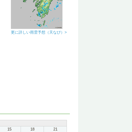
更に詳しい雨雲予想（天なび）>
15
18
21