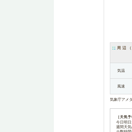
周辺
気温
風速
気象庁アメ
［天気予
今日明日天
週間天気
※数時間