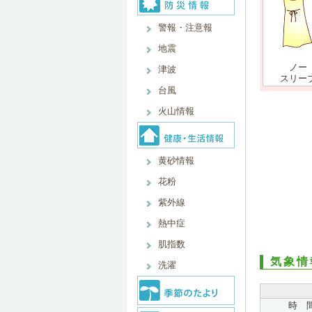
警報・注意報
地震
ノー
津波
スリー
台風
火山情報
黄砂情報
花粉
紫外線
熱中症
肌指数
気象情
洗濯
時 