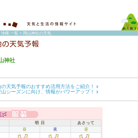
・沖縄 一覧
> 岡山神社の天気
山神社
山の天気予報のおすすめ活用方法をご紹介！
登山シーズンに向け、情報がパワーアップ！
明 日
あさって
昼
夜
昼