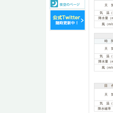
天 
気 温（
降水量（
風（m/
時 
天 
気 温（
降水量（
風（m/
日 
天 
気 温（
降水確率