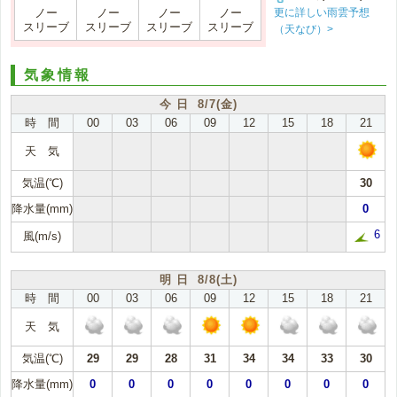
更に詳しい雨雲予想
ノー
ノー
ノー
ノー
スリーブ
スリーブ
スリーブ
スリーブ
（天なび）>
気象情報
今 日 8/7(金)
時 間
00
03
06
09
12
15
18
21
天 気
気温(℃)
30
降水量(mm)
0
6
風(m/s)
明 日 8/8(土)
時 間
00
03
06
09
12
15
18
21
天 気
気温(℃)
29
29
28
31
34
34
33
30
降水量(mm)
0
0
0
0
0
0
0
0