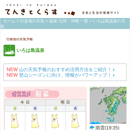
ホーム
>
行楽地の天気
>
温泉-九州・沖縄 一覧
> いろは島温泉の天
気
いろは島温泉
NEW
山の天気予報のおすすめ活用方法をご紹介！
NEW
登山シーズンに向け、情報がパワーアップ！
今 日
明 日
昼
夜
昼
夜
雨雲(19:35)