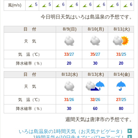
5
5
6
6
6
6
6
6
風(m/s)
今日明日天気はいろは島温泉の予想です。
日 付
8/9(日)
8/10(月)
8/11(火)
天 気
気 温（℃）
33
/
27
35
/
27
31
/
25
降水確率（％）
20
30
20
日 付
8/12(水)
8/13(木)
8/14(金)
天 気
気 温（℃）
31
/
26
32
/
26
27
/
25
降水確率（％）
30
60
80
週間天気は唐津市の予想です。
いろは島温泉の1時間天気（お天気ナビゲータ）
1時間天気が10日先までにパワーアップ！