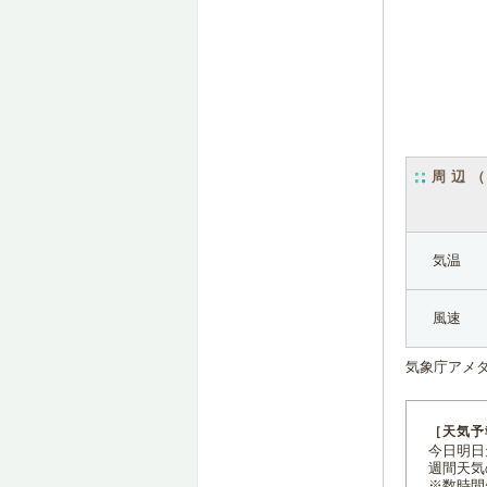
周辺
気温
風速
気象庁アメ
［天気予
今日明日天
週間天気
※数時間