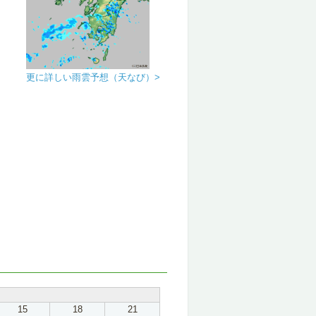
更に詳しい雨雲予想（天なび）>
15
18
21