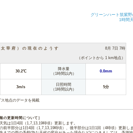
グリーンハート筑紫野
1時間
（太宰府）の現在のようす
8月 7日 7時
（ポイントから 1 km地点）
降水量
30.2℃
0.0mm
（1時間以内）
日照時間
3m/s
5分
（1時間以内）
ダス地点のデータを掲載
報の更新時間について］
気は1日4回（1,7,13,19時頃）更新します。
の前半部分は1日4回（1,7,13,19時頃）、後半部分は1日1回（4時頃）更新し
先までの雨の予想(急な天候の変化があった場合など)につきましては、予測