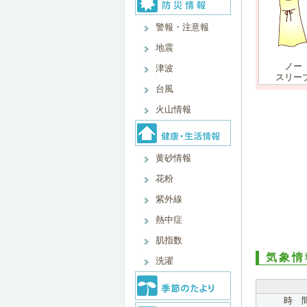
警報・注意報
地震
ノー
津波
スリー
台風
火山情報
黄砂情報
花粉
紫外線
熱中症
肌指数
気象情
洗濯
時 