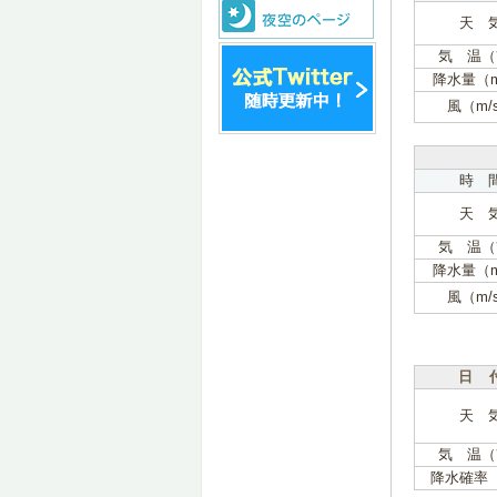
天 
気 温（
降水量（
風（m/
時 
天 
気 温（
降水量（
風（m/
日 
天 
気 温（
降水確率