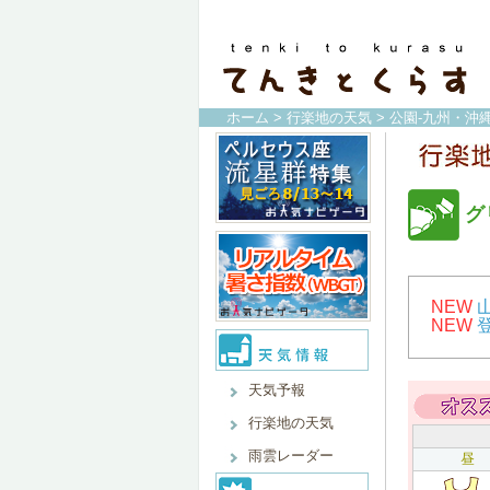
ホーム
>
行楽地の天気
>
公園-九州・沖縄
グ
NEW
NEW
天気予報
行楽地の天気
雨雲レーダー
昼