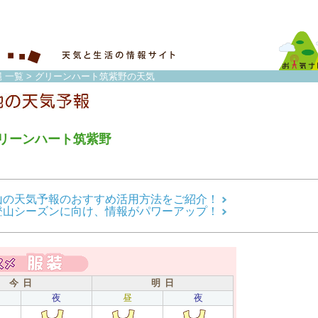
 一覧
> グリーンハート筑紫野の天気
リーンハート筑紫野
山の天気予報のおすすめ活用方法をご紹介！
登山シーズンに向け、情報がパワーアップ！
今 日
明 日
夜
昼
夜