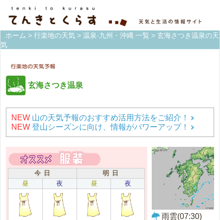
ホーム
>
行楽地の天気
>
温泉-九州・沖縄 一覧
> 玄海さつき温泉の天
気
玄海さつき温泉
NEW
山の天気予報のおすすめ活用方法をご紹介！
NEW
登山シーズンに向け、情報がパワーアップ！
今 日
明 日
昼
夜
昼
夜
雨雲(07:30)