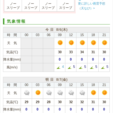
更に詳しい雨雲予想
ノー
ノー
ノー
ノー
スリーブ
スリーブ
スリーブ
スリーブ
（天なび）>
気象情報
今 日 8/6(木)
時 間
00
03
06
09
12
15
18
21
天 気
気温(℃)
30
33
34
31
30
降水量(mm)
0
0
0
0
0
4
5
5
5
5
風(m/s)
明 日 8/7(金)
時 間
00
03
06
09
12
15
18
21
天 気
気温(℃)
29
29
28
30
32
32
31
30
降水量(mm)
0
0
0
0
0
0
0
0