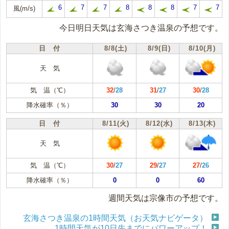
6
7
7
8
8
8
7
7
風(m/s)
今日明日天気は玄海さつき温泉の予想です。
日 付
8/8(土)
8/9(日)
8/10(月)
天 気
気 温（℃）
32
/
28
31
/
27
30
/
28
降水確率（％）
30
30
20
日 付
8/11(火)
8/12(水)
8/13(木)
天 気
気 温（℃）
30
/
27
29
/
27
27
/
26
降水確率（％）
0
0
60
週間天気は宗像市の予想です。
玄海さつき温泉の1時間天気（お天気ナビゲータ）
1時間天気が10日先までにパワーアップ！