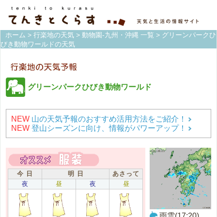
ホーム
>
行楽地の天気
>
動物園-九州・沖縄 一覧
> グリーンパークひ
びき動物ワールドの天気
グリーンパークひびき動物ワールド
NEW
山の天気予報のおすすめ活用方法をご紹介！
NEW
登山シーズンに向け、情報がパワーアップ！
今 日
明 日
あさって
夜
昼
夜
昼
雨雲(17:20)