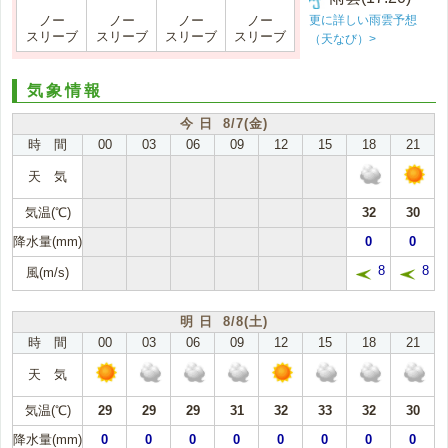
更に詳しい雨雲予想
ノー
ノー
ノー
ノー
スリーブ
スリーブ
スリーブ
スリーブ
（天なび）>
気象情報
今 日 8/7(金)
時 間
00
03
06
09
12
15
18
21
天 気
気温(℃)
32
30
降水量(mm)
0
0
8
8
風(m/s)
明 日 8/8(土)
時 間
00
03
06
09
12
15
18
21
天 気
気温(℃)
29
29
29
31
32
33
32
30
降水量(mm)
0
0
0
0
0
0
0
0