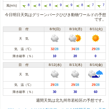
8
8
8
9
9
8
7
7
風(m/s)
今日明日天気はグリーンパークひびき動物ワールドの予想
です。
日 付
8/9(日)
8/10(月)
8/11(火)
天 気
気 温（℃）
32
/
28
34
/
28
29
/
28
降水確率（％）
10
20
0
日 付
8/12(水)
8/13(木)
8/14(金)
天 気
気 温（℃）
29
/
28
29
/
28
29
/
28
降水確率（％）
30
30
60
週間天気は北九州市若松区の予想です。