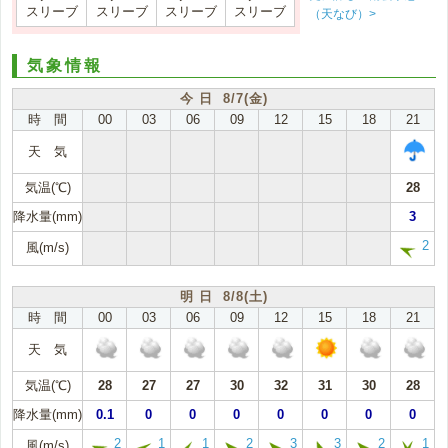
スリーブ
スリーブ
スリーブ
スリーブ
（天なび）>
気象情報
今 日 8/7(金)
時 間
00
03
06
09
12
15
18
21
天 気
気温(℃)
28
降水量(mm)
3
2
風(m/s)
明 日 8/8(土)
時 間
00
03
06
09
12
15
18
21
天 気
気温(℃)
28
27
27
30
32
31
30
28
降水量(mm)
0.1
0
0
0
0
0
0
0
2
1
1
2
3
3
2
1
風(m/s)