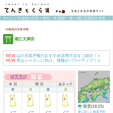
ホーム
>
行楽地の天気
>
神社・寺-四国 一覧
> 潮江天満宮の天気
潮江天満宮
NEW
山の天気予報のおすすめ活用方法をご紹介！
NEW
登山シーズンに向け、情報がパワーアップ！
今 日
明 日
あさって
夜
昼
夜
昼
雨雲(18:25)
更に詳しい雨雲予想
ノー
ノー
ノー
ノー