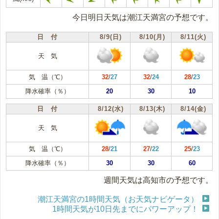
今日明日天気は潮江天満宮の予想です。
日 付
8/9(日)
8/10(月)
8/11(火)
天 気
気 温（℃）
32
/
27
32
/
24
28
/
23
降水確率（％）
20
30
10
日 付
8/12(水)
8/13(木)
8/14(金)
天 気
気 温（℃）
28
/
21
27
/
22
25
/
23
降水確率（％）
30
30
60
週間天気は高知市の予想です。
潮江天満宮の1時間天気（お天気ナビゲータ）
1時間天気が10日先までにパワーアップ！