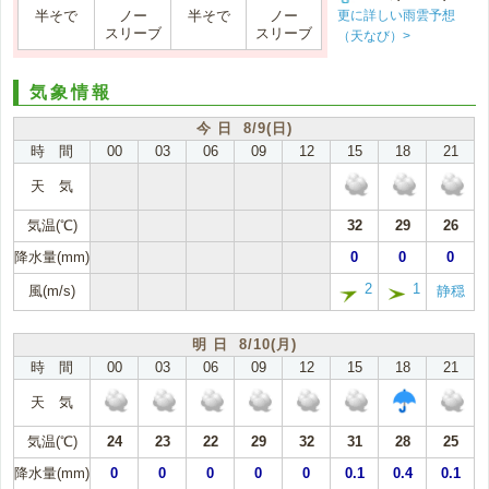
更に詳しい雨雲予想
半そで
ノー
半そで
ノー
スリーブ
スリーブ
（天なび）>
気象情報
今 日 8/9(日)
時 間
00
03
06
09
12
15
18
21
天 気
気温(℃)
32
29
26
降水量(mm)
0
0
0
2
1
風(m/s)
静穏
明 日 8/10(月)
時 間
00
03
06
09
12
15
18
21
天 気
気温(℃)
24
23
22
29
32
31
28
25
降水量(mm)
0
0
0
0
0
0.1
0.4
0.1