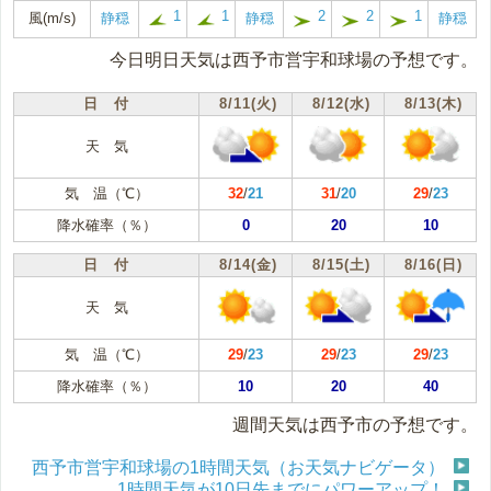
1
1
2
2
1
風(m/s)
静穏
静穏
静穏
今日明日天気は西予市営宇和球場の予想です。
日 付
8/11(火)
8/12(水)
8/13(木)
天 気
気 温（℃）
32
/
21
31
/
20
29
/
23
降水確率（％）
0
20
10
日 付
8/14(金)
8/15(土)
8/16(日)
天 気
気 温（℃）
29
/
23
29
/
23
29
/
23
降水確率（％）
10
20
40
週間天気は西予市の予想です。
西予市営宇和球場の1時間天気（お天気ナビゲータ）
1時間天気が10日先までにパワーアップ！