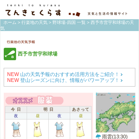
ホーム
>
行楽地の天気
>
野球場-四国 一覧
> 西予市営宇和球場の天
気
西予市営宇和球場
NEW
山の天気予報のおすすめ活用方法をご紹介！
NEW
登山シーズンに向け、情報がパワーアップ！
今 日
明 日
あさって
夜
昼
夜
昼
雨雲(13:30)