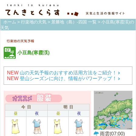
ホーム
>
行楽地の天気
>
景勝地（島）-四国 一覧
> 小豆島(寒霞渓)の
天気
小豆島(寒霞渓)
NEW
山の天気予報のおすすめ活用方法をご紹介！
NEW
登山シーズンに向け、情報がパワーアップ！
今 日
明 日
昼
夜
昼
夜
雨雲(07:00)