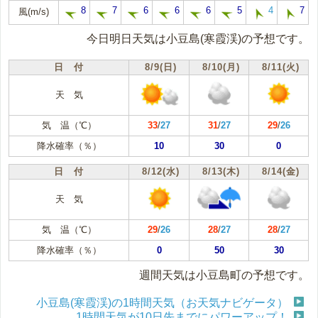
8
7
6
6
6
5
4
7
風(m/s)
今日明日天気は小豆島(寒霞渓)の予想です。
日 付
8/9(日)
8/10(月)
8/11(火)
天 気
気 温（℃）
33
/
27
31
/
27
29
/
26
降水確率（％）
10
30
0
日 付
8/12(水)
8/13(木)
8/14(金)
天 気
気 温（℃）
29
/
26
28
/
27
28
/
27
降水確率（％）
0
50
30
週間天気は小豆島町の予想です。
小豆島(寒霞渓)の1時間天気（お天気ナビゲータ）
1時間天気が10日先までにパワーアップ！