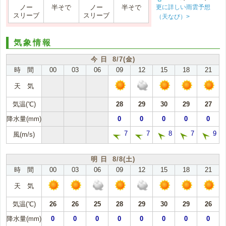
更に詳しい雨雲予想
ノー
半そで
ノー
半そで
スリーブ
スリーブ
（天なび）>
気象情報
今 日 8/7(金)
時 間
00
03
06
09
12
15
18
21
天 気
気温(℃)
28
29
30
29
27
降水量(mm)
0
0
0
0
0
7
7
8
7
9
風(m/s)
明 日 8/8(土)
時 間
00
03
06
09
12
15
18
21
天 気
気温(℃)
26
26
25
28
29
30
29
26
降水量(mm)
0
0
0
0
0
0
0
0