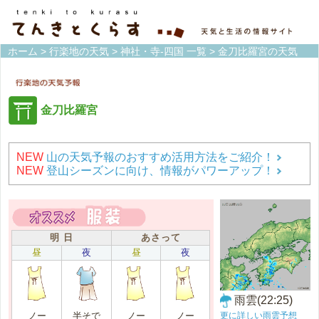
ホーム
>
行楽地の天気
>
神社・寺-四国 一覧
> 金刀比羅宮の天気
金刀比羅宮
NEW
山の天気予報のおすすめ活用方法をご紹介！
NEW
登山シーズンに向け、情報がパワーアップ！
明 日
あさって
昼
夜
昼
夜
雨雲(22:25)
更に詳しい雨雲予想
ノー
半そで
ノー
ノー