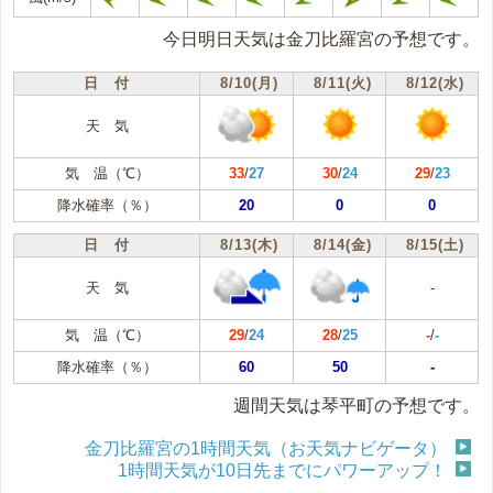
今日明日天気は金刀比羅宮の予想です。
日 付
8/10(月)
8/11(火)
8/12(水)
天 気
気 温（℃）
33
/
27
30
/
24
29
/
23
降水確率（％）
20
0
0
日 付
8/13(木)
8/14(金)
8/15(土)
天 気
-
気 温（℃）
29
/
24
28
/
25
-
/
-
降水確率（％）
60
50
-
週間天気は琴平町の予想です。
金刀比羅宮の1時間天気（お天気ナビゲータ）
1時間天気が10日先までにパワーアップ！