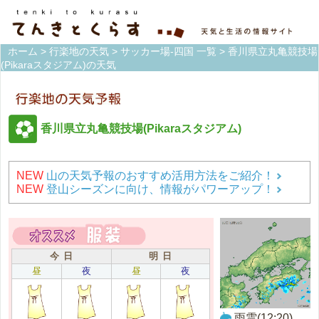
ホーム
>
行楽地の天気
>
サッカー場-四国 一覧
> 香川県立丸亀競技場
(Pikaraスタジアム)の天気
香川県立丸亀競技場(Pikaraスタジアム)
NEW
山の天気予報のおすすめ活用方法をご紹介！
NEW
登山シーズンに向け、情報がパワーアップ！
今 日
明 日
昼
夜
昼
夜
雨雲(12:20)