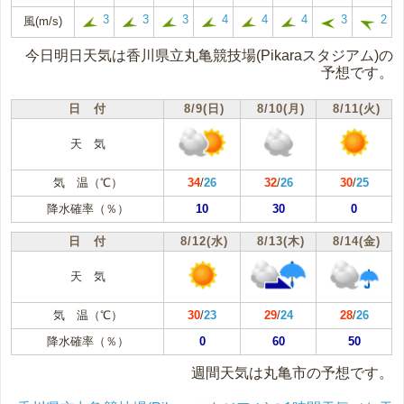
3
3
3
4
4
4
3
2
風(m/s)
今日明日天気は香川県立丸亀競技場(Pikaraスタジアム)の
予想です。
日 付
8/9(日)
8/10(月)
8/11(火)
天 気
気 温（℃）
34
/
26
32
/
26
30
/
25
降水確率（％）
10
30
0
日 付
8/12(水)
8/13(木)
8/14(金)
天 気
気 温（℃）
30
/
23
29
/
24
28
/
26
降水確率（％）
0
60
50
週間天気は丸亀市の予想です。