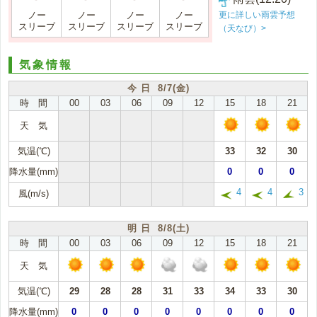
更に詳しい雨雲予想
ノー
ノー
ノー
ノー
スリーブ
スリーブ
スリーブ
スリーブ
（天なび）>
気象情報
今 日 8/7(金)
時 間
00
03
06
09
12
15
18
21
天 気
気温(℃)
33
32
30
降水量(mm)
0
0
0
4
4
3
風(m/s)
明 日 8/8(土)
時 間
00
03
06
09
12
15
18
21
天 気
気温(℃)
29
28
28
31
33
34
33
30
降水量(mm)
0
0
0
0
0
0
0
0