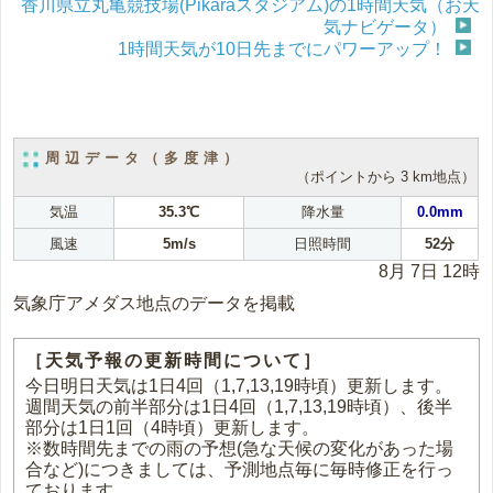
香川県立丸亀競技場(Pikaraスタジアム)の1時間天気（お天
気ナビゲータ）
1時間天気が10日先までにパワーアップ！
周辺データ（多度津）
（ポイントから 3 km地点）
気温
35.3℃
降水量
0.0mm
風速
5m/s
日照時間
52分
8月 7日 12時
気象庁アメダス地点のデータを掲載
［天気予報の更新時間について］
今日明日天気は1日4回（1,7,13,19時頃）更新します。
週間天気の前半部分は1日4回（1,7,13,19時頃）、後半
部分は1日1回（4時頃）更新します。
※数時間先までの雨の予想(急な天候の変化があった場
合など)につきましては、予測地点毎に毎時修正を行っ
ております。