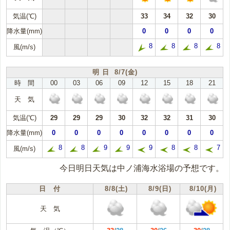
気温(℃)
33
34
32
30
降水量(mm)
0
0
0
0
8
8
8
8
風(m/s)
明 日 8/7(金)
時 間
00
03
06
09
12
15
18
21
天 気
気温(℃)
29
29
29
30
32
32
31
30
降水量(mm)
0
0
0
0
0
0
0
0
8
8
9
9
9
8
8
7
風(m/s)
今日明日天気は中ノ浦海水浴場の予想です。
日 付
8/8(土)
8/9(日)
8/10(月)
天 気