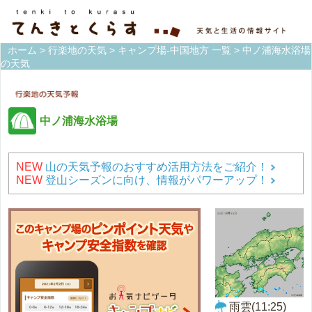
ホーム
>
行楽地の天気
>
キャンプ場-中国地方 一覧
> 中ノ浦海水浴場
の天気
中ノ浦海水浴場
NEW
山の天気予報のおすすめ活用方法をご紹介！
NEW
登山シーズンに向け、情報がパワーアップ！
雨雲(11:25)