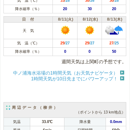
気 温（℃）
33
/
28
30
/
26
30
/
28
降水確率（％）
20
30
20
日 付
8/11(火)
8/12(水)
8/13(木)
天 気
気 温（℃）
29
/
27
29
/
27
27
/
25
降水確率（％）
0
0
50
週間天気は上関町の予想です。
中ノ浦海水浴場の1時間天気（お天気ナビゲータ）
1時間天気が10日先までにパワーアップ！
周辺データ（柳井）
（ポイントから 13 km地点）
気温
33.0℃
降水量
0.0mm