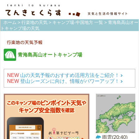
ホーム
>
行楽地の天気
>
キャンプ場-中国地方 一覧
> 青海島高山オー
トキャンプ場の天気
青海島高山オートキャンプ場
NEW
山の天気予報のおすすめ活用方法をご紹介！
NEW
登山シーズンに向け、情報がパワーアップ！
雨雲(20:40)