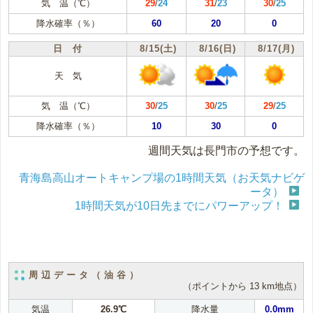
気 温（℃）
29
/
24
31
/
23
30
/
25
降水確率（％）
60
20
0
日 付
8/15(土)
8/16(日)
8/17(月)
天 気
気 温（℃）
30
/
25
30
/
25
29
/
25
降水確率（％）
10
30
0
週間天気は長門市の予想です。
青海島高山オートキャンプ場の1時間天気（お天気ナビゲ
ータ）
1時間天気が10日先までにパワーアップ！
周辺データ（油谷）
（ポイントから 13 km地点）
気温
26.9℃
降水量
0.0mm