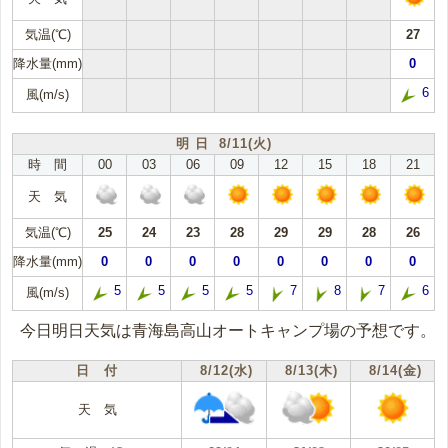
気温(℃)
27
降水量(mm)
0
6
風(m/s)
明 日 8/11(火)
時 間
00
03
06
09
12
15
18
21
天 気
気温(℃)
25
24
23
28
29
29
28
26
降水量(mm)
0
0
0
0
0
0
0
0
5
5
5
5
7
8
7
6
風(m/s)
今日明日天気は青海島高山オートキャンプ場の予想です。
日 付
8/12(水)
8/13(木)
8/14(金)
天 気