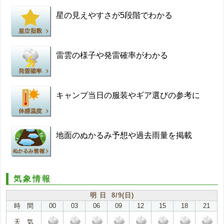
星の見えやすさが5段階でわかる
雷雲の様子や発雷確率がわかる
キャンプ当日の服装やギア選びの参考に
地面のぬかるみ予想や過去雨量を掲載
気象情報
明 日 8/9(日)
時 間
00
03
06
09
12
15
18
21
天 気