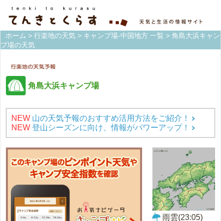
ホーム
>
行楽地の天気
>
キャンプ場-中国地方 一覧
> 角島大浜キャン
プ場の天気
角島大浜キャンプ場
NEW
山の天気予報のおすすめ活用方法をご紹介！
NEW
登山シーズンに向け、情報がパワーアップ！
雨雲(23:05)