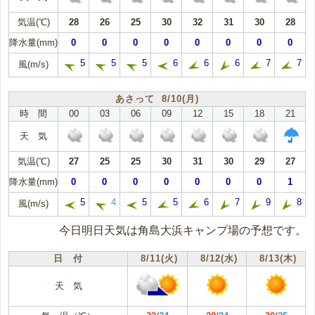
気温(℃)
28
26
25
30
32
31
30
28
降水量(mm)
0
0
0
0
0
0
0
0
5
5
5
6
6
6
7
7
風(m/s)
あさって 8/10(月)
時 間
00
03
06
09
12
15
18
21
天 気
気温(℃)
27
25
25
30
31
30
29
27
降水量(mm)
0
0
0
0
0
0
0
1
5
4
5
5
6
7
9
8
風(m/s)
今日明日天気は角島大浜キャンプ場の予想です。
日 付
8/11(火)
8/12(水)
8/13(木)
天 気