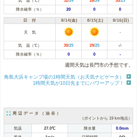
気 温（℃）
32
/
24
28
/
24
30
/
25
降水確率（％）
20
0
0
日 付
8/14(金)
8/15(土)
8/16(日)
天 気
-
気 温（℃）
30
/
25
29
/
25
-
/
-
降水確率（％）
0
0
-
週間天気は長門市の予想です。
角島大浜キャンプ場の1時間天気（お天気ナビゲータ）
1時間天気が10日先までにパワーアップ！
周辺データ（油谷）
（ポイントから 19 km地点）
気温
27.0℃
降水量
0.0mm