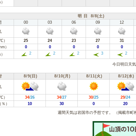
s）
明 日 8/8(土)
間
00
03
06
09
12
気
℃）
25
24
23
27
31
mm）
0
0
0
0
0
2
2
2
3
2
s）
今日明日天気
付
8/9(日)
8/10(月)
8/11(火)
8/12(水)
気
℃）
34
/
26
34
/
27
30
/
25
29
/
24
（％）
10
30
0
20
週間天気は岩国市の予想です。
（掲載市町