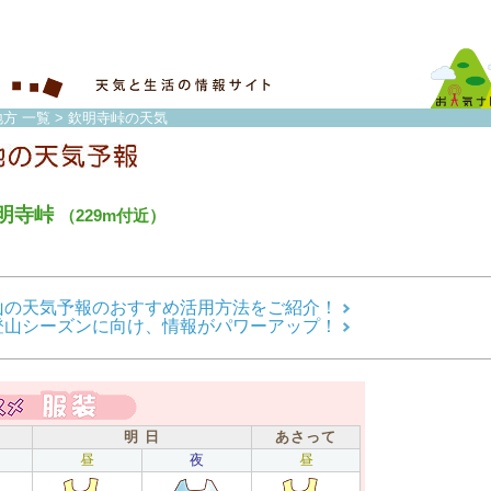
方 一覧
> 欽明寺峠の天気
明寺峠
（229m付近）
山の天気予報のおすすめ活用方法をご紹介！
登山シーズンに向け、情報がパワーアップ！
明 日
あさって
昼
夜
昼