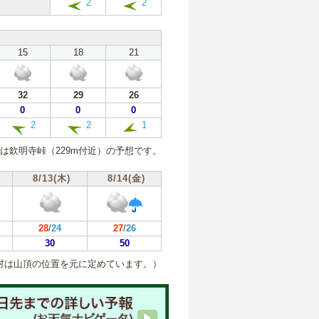
2
2
15
18
21
32
29
26
0
0
0
2
2
1
は欽明寺峠（229m付近）の予想です。
8/13(木)
8/14(金)
28
/
24
27
/
26
30
50
村は山頂の位置を元に定めています。）