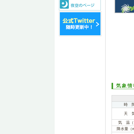
気象情
時 
天 
気 温（
降水量（