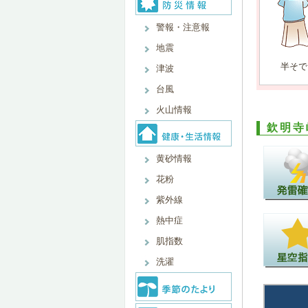
警報・注意報
地震
半そで
津波
台風
火山情報
欽明寺
黄砂情報
花粉
紫外線
熱中症
肌指数
洗濯