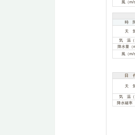
風（m/
時 
天 
気 温（
降水量（
風（m/
日 
天 
気 温（
降水確率