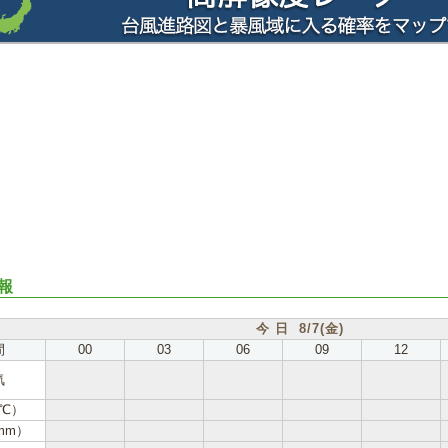
報
今 日 8/7(金)
間
00
03
06
09
12
気
℃）
mm）