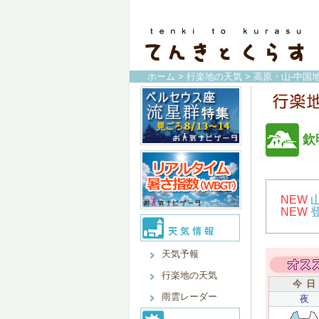
ホーム
>
行楽地の天気
>
高原・山-中国地
欽
NEW
NEW
天気予報
行楽地の天気
今 日
雨雲レーダー
夜