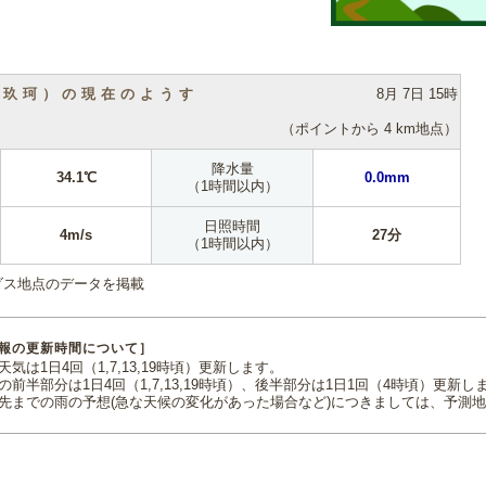
（玖珂）の現在のようす
8月 7日 15時
（ポイントから 4 km地点）
降水量
34.1℃
0.0mm
（1時間以内）
日照時間
4m/s
27分
（1時間以内）
ダス地点のデータを掲載
報の更新時間について］
気は1日4回（1,7,13,19時頃）更新します。
の前半部分は1日4回（1,7,13,19時頃）、後半部分は1日1回（4時頃）更新し
先までの雨の予想(急な天候の変化があった場合など)につきましては、予測