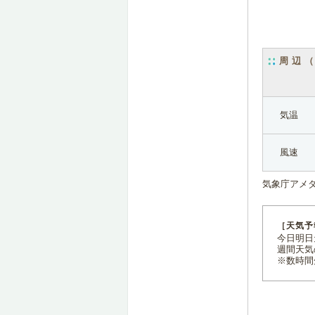
周辺
気温
風速
気象庁アメ
［天気予
今日明日天
週間天気
※数時間