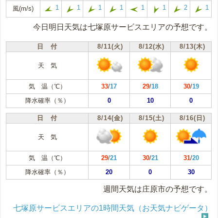
1
1
1
1
1
1
2
1
風(m/s)
今日明日天気は七塚原サービスエリアの予想です。
日 付
8/11(火)
8/12(水)
8/13(木)
天 気
気 温（℃）
33
/
17
29
/
18
30
/
19
降水確率（％）
0
10
0
日 付
8/14(金)
8/15(土)
8/16(日)
天 気
気 温（℃）
29
/
21
30
/
21
31
/
20
降水確率（％）
20
0
30
週間天気は庄原市の予想です。
七塚原サービスエリアの1時間天気（お天気ナビゲータ）