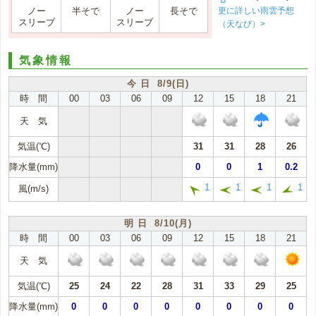
更に詳しい雨雲予想
ノー
半そで
ノー
長そで
スリーブ
スリーブ
（天なび）>
気象情報
今 日 8/9(日)
時 間
00
03
06
09
12
15
18
21
天 気
気温(℃)
31
31
28
26
降水量(mm)
0
0
1
0.2
1
1
1
1
風(m/s)
明 日 8/10(月)
時 間
00
03
06
09
12
15
18
21
天 気
気温(℃)
25
24
22
28
31
33
29
25
降水量(mm)
0
0
0
0
0
0
0
0