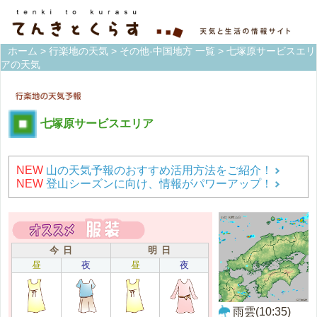
ホーム
>
行楽地の天気
>
その他-中国地方 一覧
> 七塚原サービスエリ
アの天気
七塚原サービスエリア
NEW
山の天気予報のおすすめ活用方法をご紹介！
NEW
登山シーズンに向け、情報がパワーアップ！
今 日
明 日
昼
夜
昼
夜
雨雲(10:35)