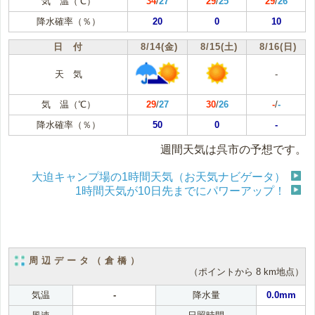
気 温（℃）
34
/
27
29
/
25
29
/
26
降水確率（％）
20
0
10
日 付
8/14(金)
8/15(土)
8/16(日)
天 気
-
気 温（℃）
29
/
27
30
/
26
-
/
-
降水確率（％）
50
0
-
週間天気は呉市の予想です。
大迫キャンプ場の1時間天気（お天気ナビゲータ）
1時間天気が10日先までにパワーアップ！
周辺データ（倉橋）
（ポイントから 8 km地点）
気温
-
降水量
0.0mm