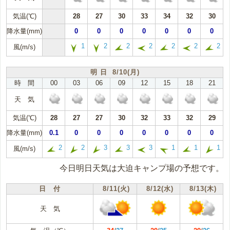
気温(℃)
28
27
30
33
34
32
30
降水量(mm)
0
0
0
0
0
0
0
1
2
2
2
2
2
2
風(m/s)
明 日 8/10(月)
時 間
00
03
06
09
12
15
18
21
天 気
気温(℃)
28
27
27
30
32
33
32
29
降水量(mm)
0.1
0
0
0
0
0
0
0
2
2
3
3
3
1
1
1
風(m/s)
今日明日天気は大迫キャンプ場の予想です。
日 付
8/11(火)
8/12(水)
8/13(木)
天 気