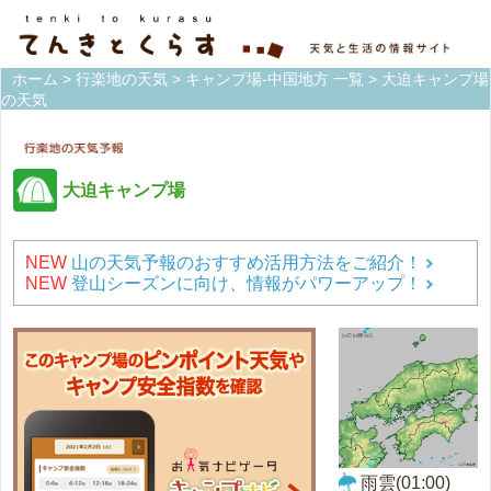
ホーム
>
行楽地の天気
>
キャンプ場-中国地方 一覧
> 大迫キャンプ場
の天気
大迫キャンプ場
NEW
山の天気予報のおすすめ活用方法をご紹介！
NEW
登山シーズンに向け、情報がパワーアップ！
雨雲(01:00)