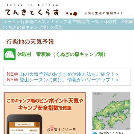
ホーム
>
行楽地の天気
>
キャンプ場-中国地方 一覧
> 休暇村 帝釈峡
（くぬぎの森キャンプ場）の天気
休暇村 帝釈峡（くぬぎの森キャンプ場）
NEW
山の天気予報のおすすめ活用方法をご紹介！
NEW
登山シーズンに向け、情報がパワーアップ！
雨雲(14:25)