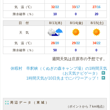
気 温（℃）
32
/
22
33
/
17
27
/
16
降水確率（％）
10
0
20
日 付
8/13(木)
8/14(金)
8/15(土)
天 気
気 温（℃）
28
/
20
29
/
22
34
/
22
降水確率（％）
50
0
0
週間天気は庄原市の予想です。
休暇村 帝釈峡（くぬぎの森キャンプ場）の1時間天気
（お天気ナビゲータ）
1時間天気が10日先までにパワーアップ！
周辺データ（東城）
（ポイントから 7 km地点）