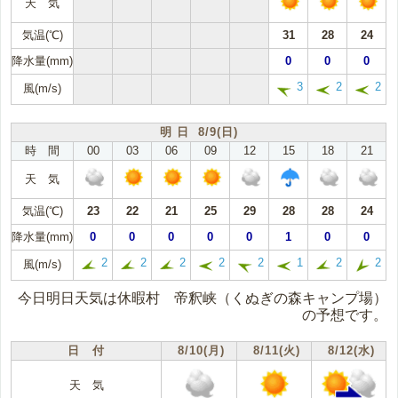
天 気
気温(℃)
31
28
24
降水量(mm)
0
0
0
3
2
2
風(m/s)
明 日 8/9(日)
時 間
00
03
06
09
12
15
18
21
天 気
気温(℃)
23
22
21
25
29
28
28
24
降水量(mm)
0
0
0
0
0
1
0
0
2
2
2
2
2
1
2
2
風(m/s)
今日明日天気は休暇村 帝釈峡（くぬぎの森キャンプ場）
の予想です。
日 付
8/10(月)
8/11(火)
8/12(水)
天 気