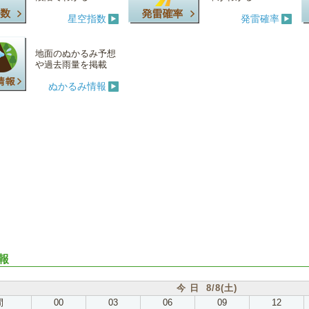
星空指数
発雷確率
地面のぬかるみ予想
や過去雨量を掲載
ぬかるみ情報
報
今 日 8/8(土)
間
00
03
06
09
12