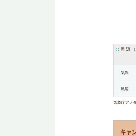
周辺
気温
風速
気象庁アメ