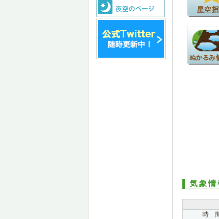
気象情
時 