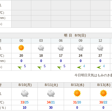
気
℃）
mm）
s）
明 日 8/9(日)
間
00
03
06
09
12
気
℃）
20
18
17
24
27
mm）
0
0
0
0
0
5
5
5
4
4
s）
今日明日天気はもみのき
付
8/10(月)
8/11(火)
8/12(水)
8/13(木)
気
℃）
33
/
25
34
/
21
31
/
20
30
/
22
（％）
10
30
0
0