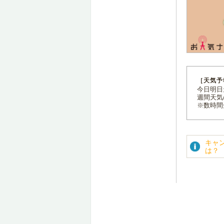
［天気予
今日明日天
週間天気
※数時間
キャ
は？