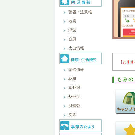
警報・注意報
地震
津波
台風
火山情報
［おすす
黄砂情報
花粉
もみの
紫外線
熱中症
肌指数
洗濯