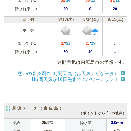
気 温（℃）
32
/
24
30
/
22
29
/
22
降水確率（％）
20
0
20
日 付
8/13(木)
8/14(金)
8/15(土)
天 気
-
気 温（℃）
27
/
23
27
/
25
-
/
-
降水確率（％）
30
40
-
週間天気は東広島市の予想です。
憩いの森公園の1時間天気（お天気ナビゲータ）
1時間天気が10日先までにパワーアップ！
周辺データ（東広島）
（ポイントから 5 km地点）
気温
25.9℃
降水量
0.0mm