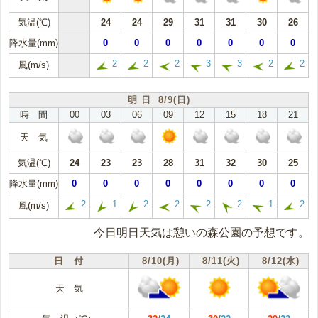
気温(℃)
24
24
29
31
31
30
26
降水量(mm)
0
0
0
0
0
0
0
2
2
2
3
3
2
2
風(m/s)
明 日 8/9(日)
時 間
00
03
06
09
12
15
18
21
天 気
気温(℃)
24
23
23
28
31
32
30
25
降水量(mm)
0
0
0
0
0
0
0
0
2
1
2
2
2
2
1
2
風(m/s)
今日明日天気は憩いの森公園の予想です。
日 付
8/10(月)
8/11(火)
8/12(水)
天 気