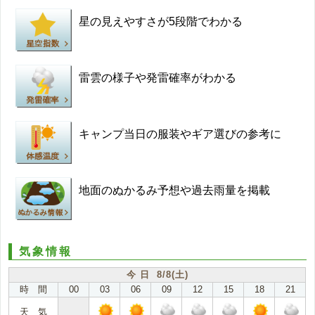
星の見えやすさが5段階でわかる
雷雲の様子や発雷確率がわかる
キャンプ当日の服装やギア選びの参考に
地面のぬかるみ予想や過去雨量を掲載
気象情報
今 日 8/8(土)
時 間
00
03
06
09
12
15
18
21
天 気