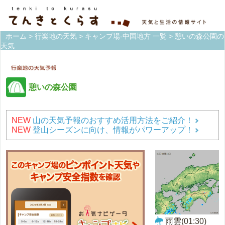
ホーム
>
行楽地の天気
>
キャンプ場-中国地方 一覧
> 憩いの森公園の
天気
憩いの森公園
NEW
山の天気予報のおすすめ活用方法をご紹介！
NEW
登山シーズンに向け、情報がパワーアップ！
雨雲(01:30)