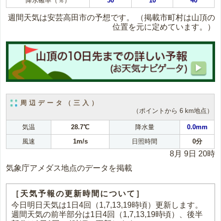
降水確率（％）
30
10
40
週間天気は安芸高田市の予想です。
（掲載市町村は山頂の
位置を元に定めています。）
周辺データ（三入）
（ポイントから 6 km地点）
気温
28.7℃
降水量
0.0mm
風速
1m/s
日照時間
0分
8月 9日 20時
気象庁アメダス地点のデータを掲載
［天気予報の更新時間について］
今日明日天気は1日4回（1,7,13,19時頃）更新します。
週間天気の前半部分は1日4回（1,7,13,19時頃）、後半