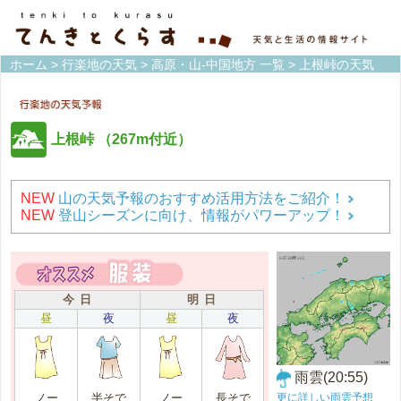
ホーム
>
行楽地の天気
>
高原・山-中国地方 一覧
> 上根峠の天気
上根峠
（267m付近）
NEW
山の天気予報のおすすめ活用方法をご紹介！
NEW
登山シーズンに向け、情報がパワーアップ！
今 日
明 日
昼
夜
昼
夜
雨雲(20:55)
更に詳しい雨雲予想
ノー
半そで
ノー
長そで