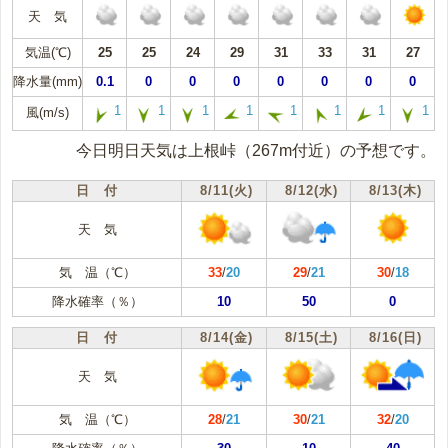
天 気
気温(℃)
25
25
24
29
31
33
31
27
降水量(mm)
0.1
0
0
0
0
0
0
0
1
1
1
1
1
1
1
1
風(m/s)
今日明日天気は上根峠（267m付近）の予想です。
日 付
8/11(火)
8/12(水)
8/13(木)
天 気
気 温（℃）
33
/
20
29
/
21
30
/
18
降水確率（％）
10
50
0
日 付
8/14(金)
8/15(土)
8/16(日)
天 気
気 温（℃）
28
/
21
30
/
21
32
/
20