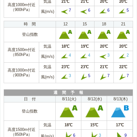
気温
21℃
21℃
20℃
20℃
高度1000m付近
（900hPa）
7
6
6
5
風(m/s)
時 間
12
15
18
21
登山指数
気温
18℃
19℃
20℃
20℃
高度1500m付近
（850hPa）
4
4
3
2
風(m/s)
気温
23℃
23℃
21℃
22℃
高度1000m付近
（900hPa）
3
5
7
7
風(m/s)
週 間 予 報
日 付
8/11(火)
8/12(水)
8/13(木)
登山指数
気温
18℃
15℃
17℃
高度1500m付近
（850hPa）
6
3
9
風(m/s)