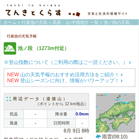
ホーム
>
行楽地の天気
>
高原・山-中国地方 一覧
> 池ノ段の天気
池ノ段
（1273m付近）
※登山指数について（ご利用の際はご一読ください。）
NEW
山の天気予報のおすすめ活用方法をご紹介！
NEW
登山シーズンに向け、情報がパワーアップ！
周辺データ（道後山）
（ポイントから 12 km地点）
気温
-
降水量
0.0mm
風速
-
日照時間
-
8月 9日 8時
雨雲(08:10)