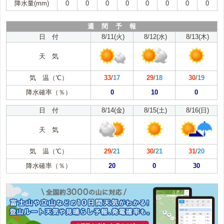
降水量(mm)
0
0
0
0
0
0
0
0
週 間 予 報
日 付
8/11(火)
8/12(水)
8/13(木)
天 気
気 温（℃）
33
/
17
29
/
18
30
/
19
降水確率（％）
0
10
0
日 付
8/14(金)
8/15(土)
8/16(日)
天 気
気 温（℃）
29
/
21
30
/
21
31
/
20
降水確率（％）
20
0
30