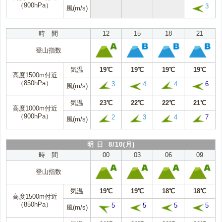
（900hPa）
3
風(m/s)
時 間
12
15
18
21
登山指数
気温
19℃
19℃
19℃
19℃
高度1500m付近
（850hPa）
3
4
4
6
風(m/s)
気温
23℃
22℃
22℃
21℃
高度1000m付近
（900hPa）
2
3
4
7
風(m/s)
明 日 8/10(月)
時 間
00
03
06
09
登山指数
気温
19℃
19℃
18℃
18℃
高度1500m付近
（850hPa）
5
5
5
5
風(m/s)