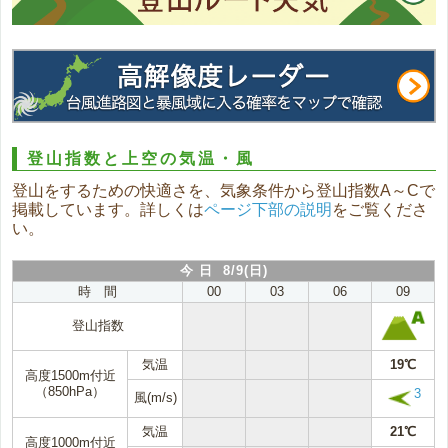
登山指数と上空の気温・風
登山をするための快適さを、気象条件から登山指数A～Cで
掲載しています。詳しくは
ページ下部の説明
をご覧くださ
い。
今 日 8/9(日)
時 間
00
03
06
09
登山指数
気温
19℃
高度1500m付近
（850hPa）
3
風(m/s)
気温
21℃
高度1000m付近