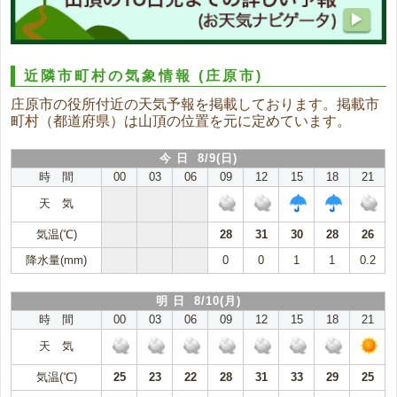
近隣市町村の気象情報
(庄原市)
庄原市の役所付近の天気予報を掲載しております。掲載市
町村（都道府県）は山頂の位置を元に定めています。
今 日 8/9(日)
時 間
00
03
06
09
12
15
18
21
天 気
気温(℃)
28
31
30
28
26
降水量(mm)
0
0
1
1
0.2
明 日 8/10(月)
時 間
00
03
06
09
12
15
18
21
天 気
気温(℃)
25
23
22
28
31
33
29
25