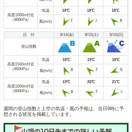
気温
18℃
18℃
18℃
高度1000m付近
（900hPa）
7
3
8
風(m/s)
日 付
8/14(金)
8/15(土)
8/16(日)
登山指数
気温
18℃
19℃
18℃
高度1500m付近
（850hPa）
8
7
5
風(m/s)
気温
19℃
20℃
21℃
高度1000m付近
（900hPa）
9
7
4
風(m/s)
週間の登山指数と上空の気温・風の予報は、当日9時に予
想される状況を掲載しています。