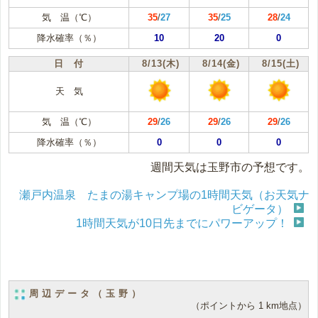
気 温（℃）
35
/
27
35
/
25
28
/
24
降水確率（％）
10
20
0
日 付
8/13(木)
8/14(金)
8/15(土)
天 気
気 温（℃）
29
/
26
29
/
26
29
/
26
降水確率（％）
0
0
0
週間天気は玉野市の予想です。
瀬戸内温泉 たまの湯キャンプ場の1時間天気（お天気ナ
ビゲータ）
1時間天気が10日先までにパワーアップ！
周辺データ（玉野）
（ポイントから 1 km地点）