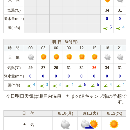
気温(℃)
34
31
降水量(mm)
0
0
5
4
風(m/s)
明 日 8/9(日)
時 間
00
03
06
09
12
15
18
21
天 気
気温(℃)
29
27
26
31
34
36
34
31
降水量(mm)
0
0
0
0
0
0
0
0
4
3
3
4
5
5
4
4
風(m/s)
今日明日天気は瀬戸内温泉 たまの湯キャンプ場の予想で
す。
日 付
8/10(月)
8/11(火)
8/12(水)
天 気