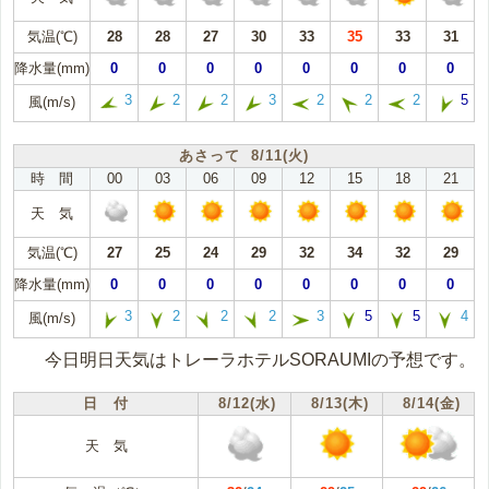
気温(℃)
28
28
27
30
33
35
33
31
降水量(mm)
0
0
0
0
0
0
0
0
3
2
2
3
2
2
2
5
風(m/s)
あさって 8/11(火)
時 間
00
03
06
09
12
15
18
21
天 気
気温(℃)
27
25
24
29
32
34
32
29
降水量(mm)
0
0
0
0
0
0
0
0
3
2
2
2
3
5
5
4
風(m/s)
今日明日天気はトレーラホテルSORAUMIの予想です。
日 付
8/12(水)
8/13(木)
8/14(金)
天 気