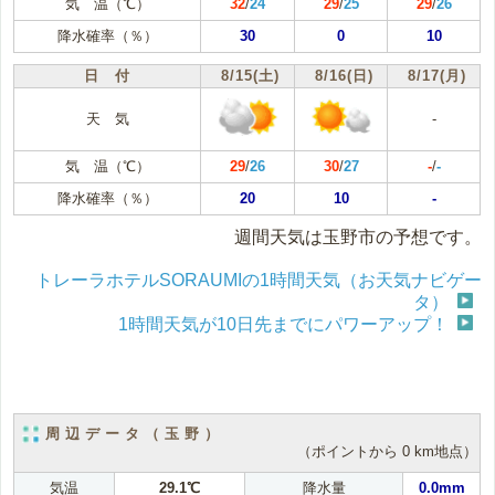
気 温（℃）
32
/
24
29
/
25
29
/
26
降水確率（％）
30
0
10
日 付
8/15(土)
8/16(日)
8/17(月)
天 気
-
気 温（℃）
29
/
26
30
/
27
-
/
-
降水確率（％）
20
10
-
週間天気は玉野市の予想です。
トレーラホテルSORAUMIの1時間天気（お天気ナビゲー
タ）
1時間天気が10日先までにパワーアップ！
周辺データ（玉野）
（ポイントから 0 km地点）
気温
29.1℃
降水量
0.0mm