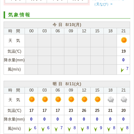
（天なび）>
気象情報
今 日 8/10(月)
時 間
00
03
06
09
12
15
18
21
天 気
気温(℃)
19
降水量(mm)
0
7
風(m/s)
明 日 8/11(火)
時 間
00
03
06
09
12
15
18
21
天 気
気温(℃)
17
17
17
23
26
25
21
20
降水量(mm)
0
0
0
0
0
0
0
0
6
6
7
8
8
9
8
8
風(m/s)