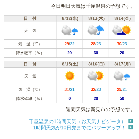
今日明日天気は千屋温泉の予想です。
日 付
8/12(水)
8/13(木)
8/14(金)
天 気
気 温（℃）
29
/
22
28
/
23
30
/
23
降水確率（％）
20
60
20
日 付
8/15(土)
8/16(日)
8/17(月)
天 気
気 温（℃）
31
/
21
32
/
23
29
/
21
降水確率（％）
0
20
50
週間天気は新見市の予想です。
千屋温泉の1時間天気（お天気ナビゲータ）
1時間天気が10日先までにパワーアップ！