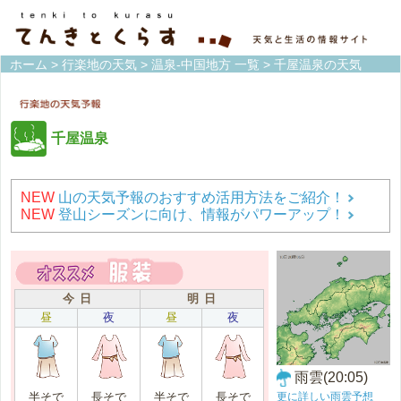
ホーム
>
行楽地の天気
>
温泉-中国地方 一覧
> 千屋温泉の天気
千屋温泉
NEW
山の天気予報のおすすめ活用方法をご紹介！
NEW
登山シーズンに向け、情報がパワーアップ！
今 日
明 日
昼
夜
昼
夜
雨雲(20:05)
更に詳しい雨雲予想
半そで
長そで
半そで
長そで