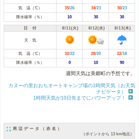
気 温（℃）
35
/
26
34
/
23
30
/
23
降水確率（％）
10
30
30
日 付
8/11(火)
8/12(水)
8/13(木)
天 気
気 温（℃）
32
/
22
28
/
20
22
/
18
降水確率（％）
0
10
90
週間天気は美郷町の予想です。
カヌーの里おおちオートキャンプ場の1時間天気（お天気
ナビゲータ）
1時間天気が10日先までにパワーアップ！
周辺データ（赤名）
（ポイントから 13 km地点）