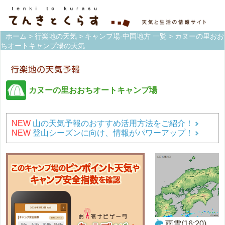
ホーム
>
行楽地の天気
>
キャンプ場-中国地方 一覧
> カヌーの里おお
ちオートキャンプ場の天気
カヌーの里おおちオートキャンプ場
NEW
山の天気予報のおすすめ活用方法をご紹介！
NEW
登山シーズンに向け、情報がパワーアップ！
雨雲(16:20)