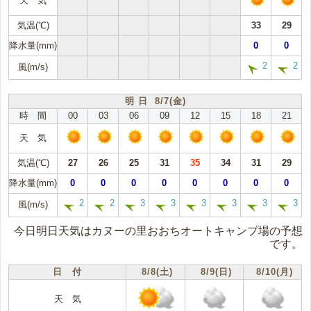
天 気
気温(℃)
33
29
降水量(mm)
0
0
2
2
風(m/s)
明 日 8/7(金)
時 間
00
03
06
09
12
15
18
21
天 気
気温(℃)
27
26
25
31
35
34
31
29
降水量(mm)
0
0
0
0
0
0
0
0
2
2
3
3
3
3
3
3
風(m/s)
今日明日天気はカヌーの里おおちオートキャンプ場の予想
です。
日 付
8/8(土)
8/9(日)
8/10(月)
天 気