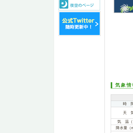
気象情
時 
天 
気 温（
降水量（