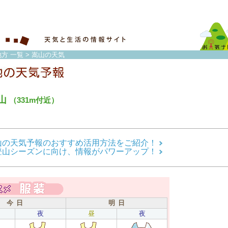
方 一覧
> 嵩山の天気
山
（331m付近）
山の天気予報のおすすめ活用方法をご紹介！
登山シーズンに向け、情報がパワーアップ！
今 日
明 日
夜
昼
夜