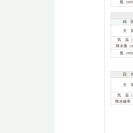
風（m/
時 
天 
気 温（
降水量（
風（m/
日 
天 
気 温（
降水確率