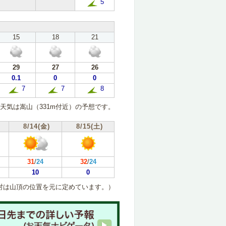
5
15
18
21
29
27
26
0.1
0
0
7
7
8
天気は嵩山（331m付近）の予想です。
8/14(金)
8/15(土)
31
/
24
32
/
24
10
0
村は山頂の位置を元に定めています。）