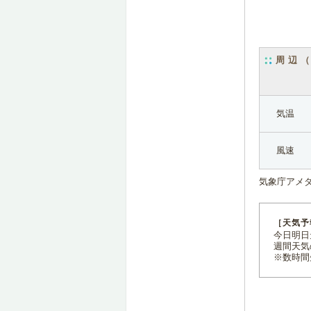
周辺
気温
風速
気象庁アメ
［天気予
今日明日天
週間天気
※数時間