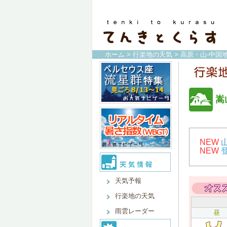
ホーム
>
行楽地の天気
>
高原・山-中国地
嵩
NEW
NEW
天気予報
行楽地の天気
雨雲レーダー
昼