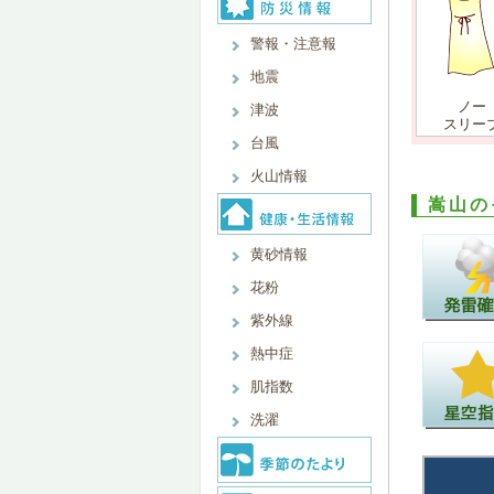
警報・注意報
地震
ノー
津波
スリー
台風
火山情報
嵩山の
黄砂情報
花粉
紫外線
熱中症
肌指数
洗濯