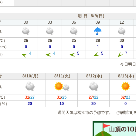
s）
明 日 8/9(日)
間
00
03
06
09
12
気
℃）
26
26
25
28
30
mm）
0
0
0
1
0
4
4
5
5
7
s）
今日明日
付
8/10(月)
8/11(火)
8/12(水)
8/13(木)
気
℃）
31
/
27
31
/
25
27
/
22
32
/
23
（％）
20
10
30
0
週間天気は松江市の予想です。
（掲載市町