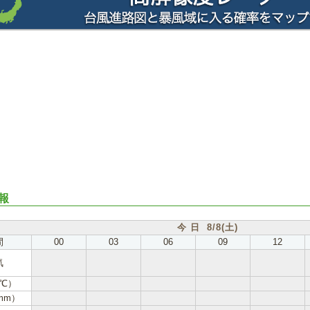
報
今 日 8/8(土)
間
00
03
06
09
12
気
℃）
mm）