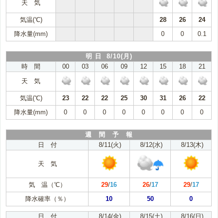
天 気
気温(℃)
28
26
24
降水量(mm)
0
0
0.1
明 日 8/10(月)
時 間
00
03
06
09
12
15
18
21
天 気
気温(℃)
23
22
22
25
30
31
26
22
降水量(mm)
0
0
0
0
0
0
0
0
週 間 予 報
日 付
8/11(火)
8/12(水)
8/13(木)
天 気
気 温（℃）
29
/
16
26
/
17
29
/
17
降水確率（％）
10
50
0
日 付
8/14(金)
8/15(土)
8/16(日)