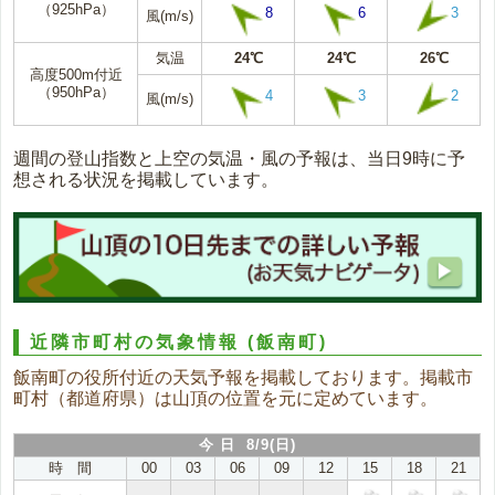
（925hPa）
8
6
3
風(m/s)
気温
24℃
24℃
26℃
高度500m付近
（950hPa）
4
3
2
風(m/s)
週間の登山指数と上空の気温・風の予報は、当日9時に予
想される状況を掲載しています。
近隣市町村の気象情報
(飯南町)
飯南町の役所付近の天気予報を掲載しております。掲載市
町村（都道府県）は山頂の位置を元に定めています。
今 日 8/9(日)
時 間
00
03
06
09
12
15
18
21