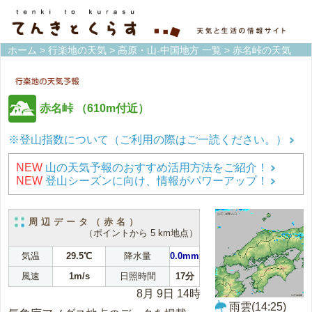
ホーム
>
行楽地の天気
>
高原・山-中国地方 一覧
> 赤名峠の天気
赤名峠
（610m付近）
※登山指数について（ご利用の際はご一読ください。）
NEW
山の天気予報のおすすめ活用方法をご紹介！
NEW
登山シーズンに向け、情報がパワーアップ！
周辺データ（赤名）
（ポイントから 5 km地点）
気温
29.5℃
降水量
0.0mm
風速
1m/s
日照時間
17分
8月 9日 14時
雨雲(14:25)