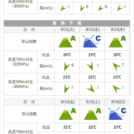
高度500m付近
（950hPa）
3
5
5
4
風(m/s)
週 間 予 報
日 付
8/11(火)
8/12(水)
8/13(木)
登山指数
気温
20℃
19℃
20℃
高度760m付近
（925hPa）
6
4
7
風(m/s)
気温
23℃
22℃
23℃
高度500m付近
（950hPa）
4
2
3
風(m/s)
日 付
8/14(金)
8/15(土)
8/16(日)
登山指数
気温
21℃
22℃
23℃
高度760m付近