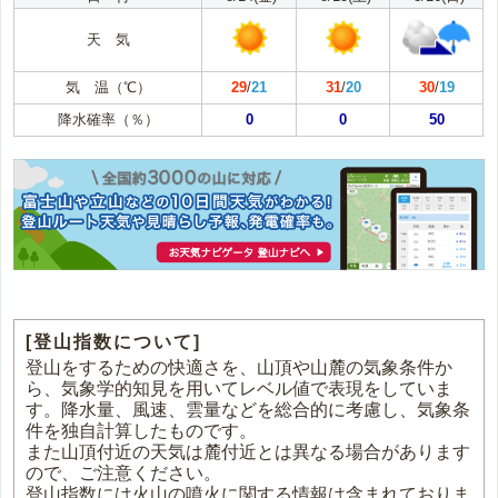
天 気
気 温（℃）
29
/
21
31
/
20
30
/
19
降水確率（％）
0
0
50
[登山指数について]
登山をするための快適さを、山頂や山麓の気象条件か
ら、気象学的知見を用いてレベル値で表現をしていま
す。降水量、風速、雲量などを総合的に考慮し、気象条
件を独自計算したものです。
また山頂付近の天気は麓付近とは異なる場合があります
ので、ご注意ください。
登山指数には火山の噴火に関する情報は含まれておりま