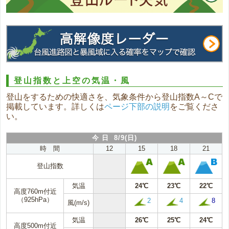
登山指数と上空の気温・風
登山をするための快適さを、気象条件から登山指数A～Cで
掲載しています。詳しくは
ページ下部の説明
をご覧くださ
い。
今 日 8/9(日)
時 間
12
15
18
21
登山指数
気温
24℃
23℃
22℃
高度760m付近
（925hPa）
2
4
8
風(m/s)
気温
26℃
25℃
24℃
高度500m付近