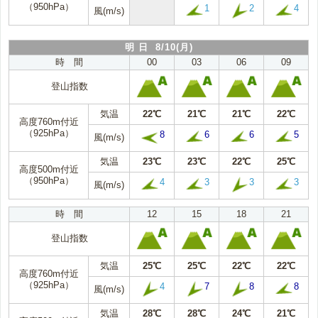
（950hPa）
1
2
4
風(m/s)
明 日 8/10(月)
時 間
00
03
06
09
登山指数
気温
22℃
21℃
21℃
22℃
高度760m付近
（925hPa）
8
6
6
5
風(m/s)
気温
23℃
23℃
22℃
25℃
高度500m付近
（950hPa）
4
3
3
3
風(m/s)
時 間
12
15
18
21
登山指数
気温
25℃
25℃
22℃
22℃
高度760m付近
（925hPa）
4
7
8
8
風(m/s)
気温
28℃
28℃
24℃
21℃