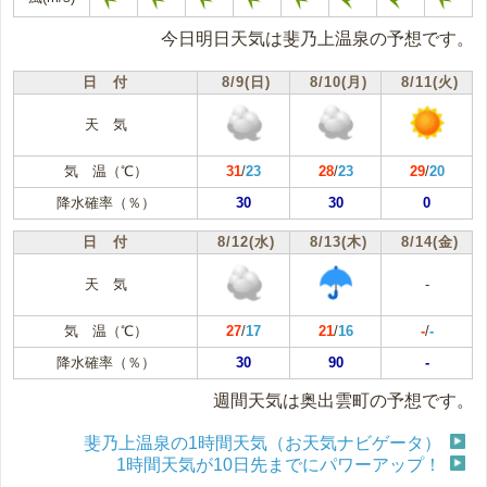
今日明日天気は斐乃上温泉の予想です。
日 付
8/9(日)
8/10(月)
8/11(火)
天 気
気 温（℃）
31
/
23
28
/
23
29
/
20
降水確率（％）
30
30
0
日 付
8/12(水)
8/13(木)
8/14(金)
天 気
-
気 温（℃）
27
/
17
21
/
16
-
/
-
降水確率（％）
30
90
-
週間天気は奥出雲町の予想です。
斐乃上温泉の1時間天気（お天気ナビゲータ）
1時間天気が10日先までにパワーアップ！