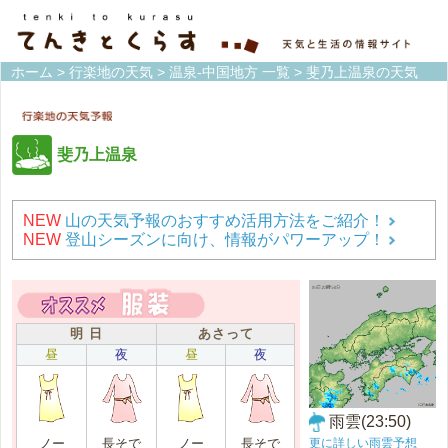
ホーム
>
行楽地の天気
>
温泉-中国地方 一覧
> 斐乃上温泉の天気
斐乃上温泉
NEW
山の天気予報のおすすめ活用方法をご紹介！
NEW
登山シーズンに向け、情報がパワーアップ！
明 日
あさって
昼
夜
昼
夜
雨雲(23:50)
更に詳しい雨雲予想
ノー
長そで
ノー
長そで