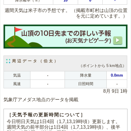
降水確率（％）
10
0
-
週間天気は米子市の予想です。
（掲載市町村は山頂の位置
を元に定めています。）
周辺データ（伯太）
（ポイントから 5 km地点）
気温
-
降水量
0.0mm
風速
-
日照時間
-
8月 9日 1時
気象庁アメダス地点のデータを掲載
［天気予報の更新時間について］
今日明日天気は1日4回（1,7,13,19時頃）更新します。
週間天気の前半部分は1日4回（1,7,13,19時頃）、後半