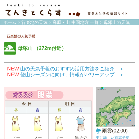
ホーム
>
行楽地の天気
>
高原・山-中国地方 一覧
> 母塚山の天気
母塚山
（272m付近）
NEW
山の天気予報のおすすめ活用方法をご紹介！
NEW
登山シーズンに向け、情報がパワーアップ！
今 日
明 日
昼
夜
昼
夜
雨雲(02:00)
更に詳しい雨雲予想
ノー
ノー
ノー
半そで