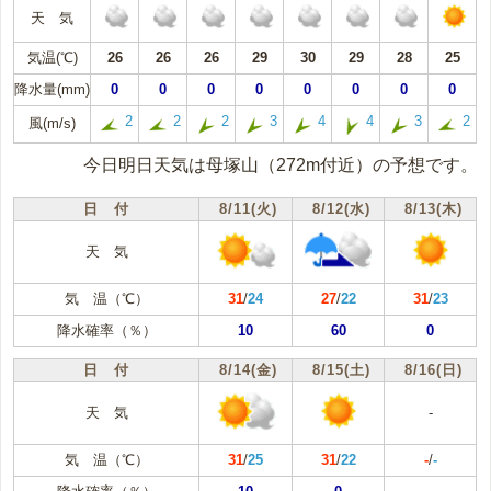
天 気
気温(℃)
26
26
26
29
30
29
28
25
降水量(mm)
0
0
0
0
0
0
0
0
2
2
2
3
4
4
3
2
風(m/s)
今日明日天気は母塚山（272m付近）の予想です。
日 付
8/11(火)
8/12(水)
8/13(木)
天 気
気 温（℃）
31
/
24
27
/
22
31
/
23
降水確率（％）
10
60
0
日 付
8/14(金)
8/15(土)
8/16(日)
天 気
-
気 温（℃）
31
/
25
31
/
22
-
/
-