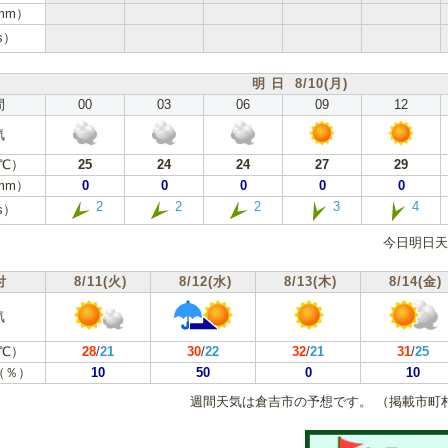
mm）
s）
明 日 8/10(月)
間
00
03
06
09
12
気
℃）
25
24
24
27
29
mm）
0
0
0
0
0
2
2
2
3
4
s）
今日明日天
付
8/11(火)
8/12(水)
8/13(木)
8/14(金)
気
℃）
28
/
21
30
/
22
32
/
21
31
/
25
（％）
10
50
0
10
週間天気は倉吉市の予想です。
（掲載市町