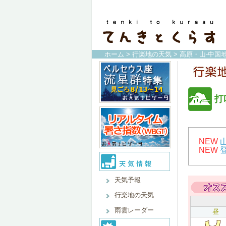
ホーム
>
行楽地の天気
>
高原・山-中国地
打
NEW
NEW
天気予報
行楽地の天気
雨雲レーダー
昼