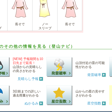
長そで
ノー
長そで
ブ
スリーブ
のその他の情報を見る（登山ナビ）
[NEW] 予報期間を10
日先まで延長！
山頂付近の雷の可能
山頂からの見晴らし
性がわかる
の良さがわかる
発雷確率
見晴らし予報
3日前までの詳しい
山からの星の見やす
過去雨量がわかる
さがわかる
ぬかるみ
星空指数