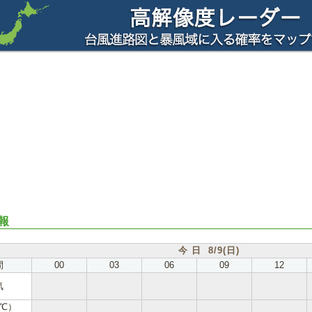
報
今 日 8/9(日)
間
00
03
06
09
12
気
℃）