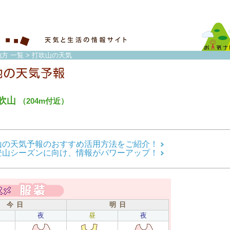
方 一覧
> 打吹山の天気
吹山
（204m付近）
山の天気予報のおすすめ活用方法をご紹介！
登山シーズンに向け、情報がパワーアップ！
今 日
明 日
夜
昼
夜