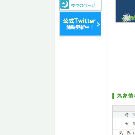
気象情
時 
天 
気 温（