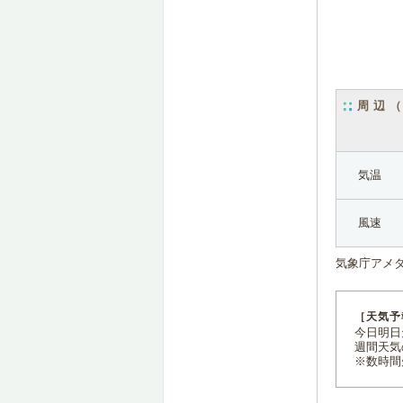
周辺
気温
風速
気象庁アメ
［天気予
今日明日天
週間天気
※数時間