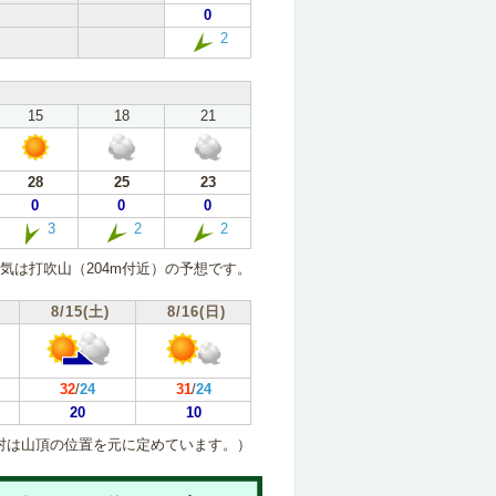
0
2
15
18
21
28
25
23
0
0
0
3
2
2
気は打吹山（204m付近）の予想です。
8/15(土)
8/16(日)
32
/
24
31
/
24
20
10
村は山頂の位置を元に定めています。）