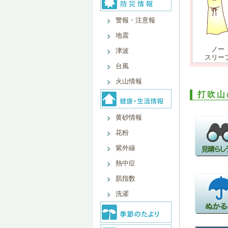
警報・注意報
地震
ノー
津波
スリー
台風
火山情報
打吹山
黄砂情報
花粉
紫外線
熱中症
肌指数
洗濯