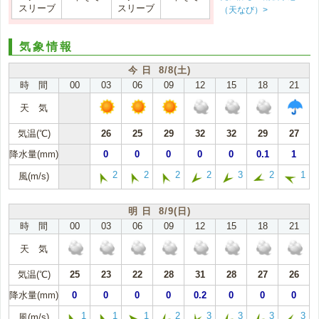
スリーブ
スリーブ
（天なび）>
気象情報
今 日 8/8(土)
時 間
00
03
06
09
12
15
18
21
天 気
気温(℃)
26
25
29
32
32
29
27
降水量(mm)
0
0
0
0
0
0.1
1
2
2
2
2
3
2
1
風(m/s)
明 日 8/9(日)
時 間
00
03
06
09
12
15
18
21
天 気
気温(℃)
25
23
22
28
31
28
27
26
降水量(mm)
0
0
0
0
0.2
0
0
0
1
1
1
2
3
3
3
3
風(m/s)