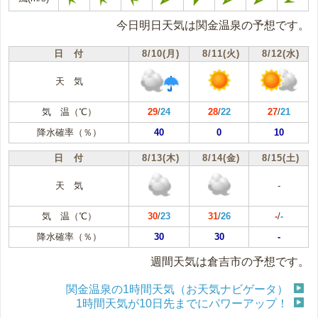
今日明日天気は関金温泉の予想です。
日 付
8/10(月)
8/11(火)
8/12(水)
天 気
気 温（℃）
29
/
24
28
/
22
27
/
21
降水確率（％）
40
0
10
日 付
8/13(木)
8/14(金)
8/15(土)
天 気
-
気 温（℃）
30
/
23
31
/
26
-
/
-
降水確率（％）
30
30
-
週間天気は倉吉市の予想です。
関金温泉の1時間天気（お天気ナビゲータ）
1時間天気が10日先までにパワーアップ！