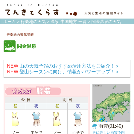
ホーム
>
行楽地の天気
>
温泉-中国地方 一覧
> 関金温泉の天気
関金温泉
NEW
山の天気予報のおすすめ活用方法をご紹介！
NEW
登山シーズンに向け、情報がパワーアップ！
今 日
明 日
昼
夜
昼
夜
雨雲(01:40)
更に詳しい雨雲予想
ノー
半そで
ノー
半そで