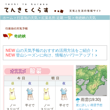
ホーム
>
行楽地の天気
>
紅葉名所-近畿 一覧
> 奇絶峡の天気
奇絶峡
NEW
山の天気予報のおすすめ活用方法をご紹介！
NEW
登山シーズンに向け、情報がパワーアップ！
今 日
明 日
昼
夜
昼
夜
雨雲(19:30)
更に詳しい雨雲予想
ノー
半そで
ノー
半そで
スリーブ
スリーブ
（天なび）>