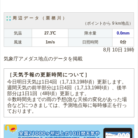
周辺データ（栗栖川）
（ポイントから 9 km地点）
気温
27.3℃
降水量
0.0mm
風速
1m/s
日照時間
0分
8月 10日 19時
気象庁アメダス地点のデータを掲載
［天気予報の更新時間について］
今日明日天気は1日4回（1,7,13,19時頃）更新します。
週間天気の前半部分は1日4回（1,7,13,19時頃）、後半
部分は1日1回（4時頃）更新します。
※数時間先までの雨の予想(急な天候の変化があった場
合など)につきましては、予測地点毎に毎時修正を行っ
ております。