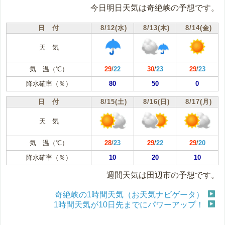
今日明日天気は奇絶峡の予想です。
日 付
8/12(水)
8/13(木)
8/14(金)
天 気
気 温（℃）
29
/
22
30
/
23
29
/
23
降水確率（％）
80
50
0
日 付
8/15(土)
8/16(日)
8/17(月)
天 気
気 温（℃）
28
/
23
29
/
22
29
/
20
降水確率（％）
10
20
10
週間天気は田辺市の予想です。
奇絶峡の1時間天気（お天気ナビゲータ）
1時間天気が10日先までにパワーアップ！