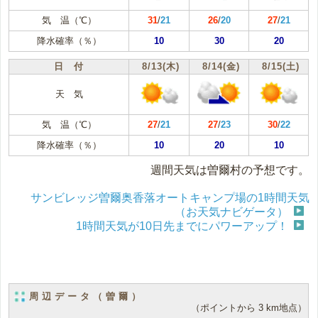
気 温（℃）
31
/
21
26
/
20
27
/
21
降水確率（％）
10
30
20
日 付
8/13(木)
8/14(金)
8/15(土)
天 気
気 温（℃）
27
/
21
27
/
23
30
/
22
降水確率（％）
10
20
10
週間天気は曽爾村の予想です。
サンビレッジ曽爾奥香落オートキャンプ場の1時間天気
（お天気ナビゲータ）
1時間天気が10日先までにパワーアップ！
周辺データ（曽爾）
（ポイントから 3 km地点）