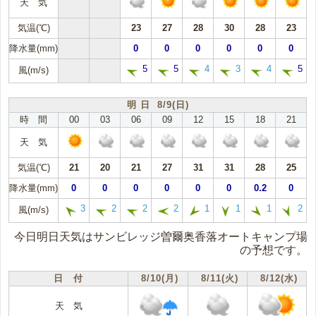
天 気
気温(℃)
23
27
28
30
28
23
降水量(mm)
0
0
0
0
0
0
5
5
4
3
4
5
風(m/s)
明 日 8/9(日)
時 間
00
03
06
09
12
15
18
21
天 気
気温(℃)
21
20
21
27
31
31
28
25
降水量(mm)
0
0
0
0
0
0
0.2
0
3
2
2
2
1
1
1
2
風(m/s)
今日明日天気はサンビレッジ曽爾奥香落オートキャンプ場
の予想です。
日 付
8/10(月)
8/11(火)
8/12(水)
天 気