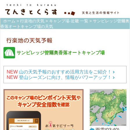
ホーム
>
行楽地の天気
>
キャンプ場-近畿 一覧
> サンビレッジ曽爾奥
香落オートキャンプ場の天気
サンビレッジ曽爾奥香落オートキャンプ場
NEW
山の天気予報のおすすめ活用方法をご紹介！
NEW
登山シーズンに向け、情報がパワーアップ！
雨雲(03:40)