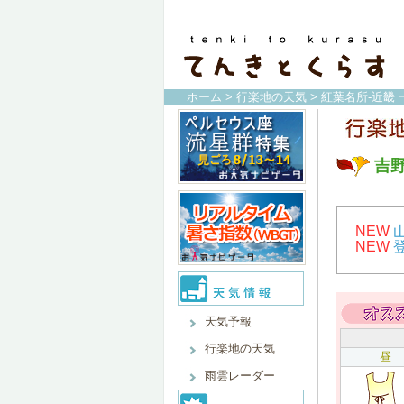
ホーム
>
行楽地の天気
>
紅葉名所-近畿 
吉野
NEW
NEW
天気予報
行楽地の天気
昼
雨雲レーダー