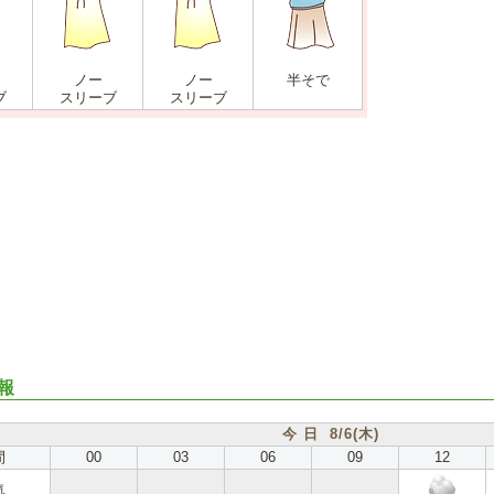
ノー
ノー
半そで
ブ
スリーブ
スリーブ
報
今 日 8/6(木)
間
00
03
06
09
12
気