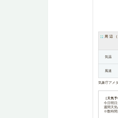
周辺
気温
風速
気象庁アメ
［天気予
今日明日天
週間天気
※数時間