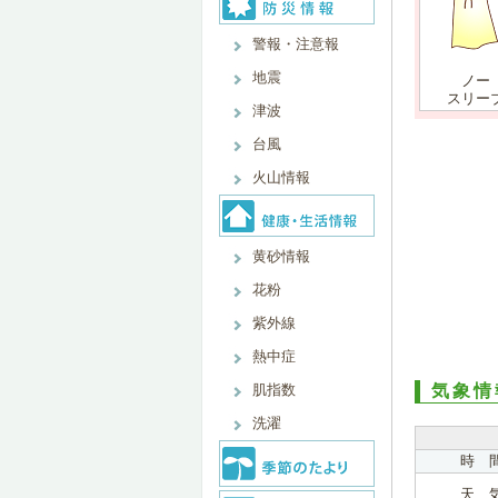
警報・注意報
地震
ノー
スリー
津波
台風
火山情報
黄砂情報
花粉
紫外線
熱中症
肌指数
気象情
洗濯
時 
天 