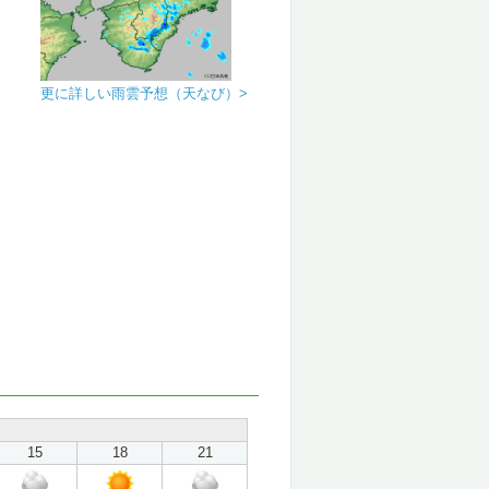
更に詳しい雨雲予想（天なび）>
15
18
21