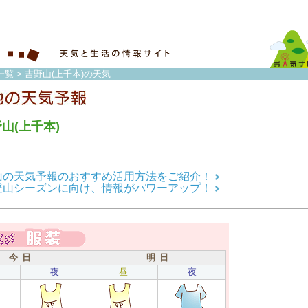
一覧
> 吉野山(上千本)の天気
山(上千本)
山の天気予報のおすすめ活用方法をご紹介！
登山シーズンに向け、情報がパワーアップ！
今 日
明 日
夜
昼
夜