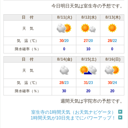
今日明日天気は室生寺の予想です。
日 付
8/11(火)
8/12(水)
8/13(木)
天 気
気 温（℃）
30
/
20
27
/
20
28
/
22
降水確率（％）
0
10
0
日 付
8/14(金)
8/15(土)
8/16(日)
天 気
気 温（℃）
28
/
23
31
/
23
30
/
24
降水確率（％）
30
20
20
週間天気は宇陀市の予想です。
室生寺の1時間天気（お天気ナビゲータ）
1時間天気が10日先までにパワーアップ！