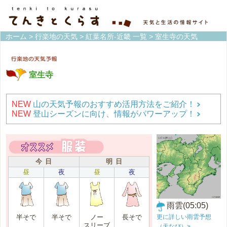
ホーム
>
行楽地の天気
>
紅葉名所-近畿 一覧
> 室生寺の天気
室生寺
NEW
山の天気予報のおすすめ活用方法をご紹介！
NEW
登山シーズンに向け、情報がパワーアップ！
今 日
明 日
昼
夜
昼
夜
雨雲(05:05)
更に詳しい雨雲予想
半そで
半そで
ノー
長そで
スリーブ
（天なび）>