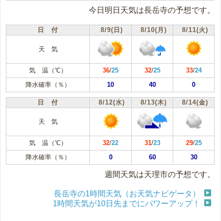
今日明日天気は長岳寺の予想です。
日 付
8/9(日)
8/10(月)
8/11(火)
天 気
気 温（℃）
36
/
25
32
/
25
33
/
24
降水確率（％）
10
40
0
日 付
8/12(水)
8/13(木)
8/14(金)
天 気
気 温（℃）
32
/
22
31
/
23
29
/
25
降水確率（％）
0
60
30
週間天気は天理市の予想です。
長岳寺の1時間天気（お天気ナビゲータ）
1時間天気が10日先までにパワーアップ！