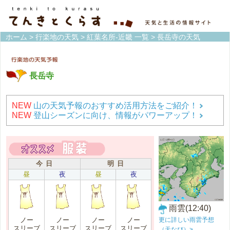
ホーム
>
行楽地の天気
>
紅葉名所-近畿 一覧
> 長岳寺の天気
長岳寺
NEW
山の天気予報のおすすめ活用方法をご紹介！
NEW
登山シーズンに向け、情報がパワーアップ！
今 日
明 日
昼
夜
昼
夜
雨雲(12:40)
更に詳しい雨雲予想
ノー
ノー
ノー
ノー
スリーブ
スリーブ
スリーブ
スリーブ
（天なび）>