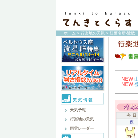
ホーム
>
行楽地の天気
>
紅葉名所-近畿 
書
NEW
NEW
天気予報
今 日
行楽地の天気
夜
雨雲レーダー