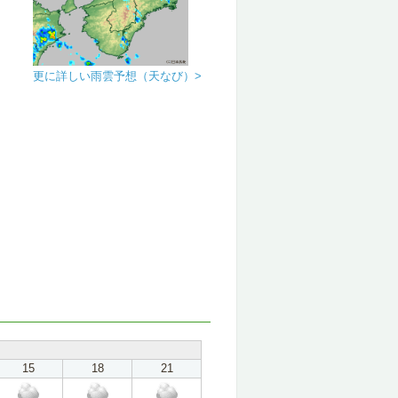
更に詳しい雨雲予想（天なび）>
15
18
21