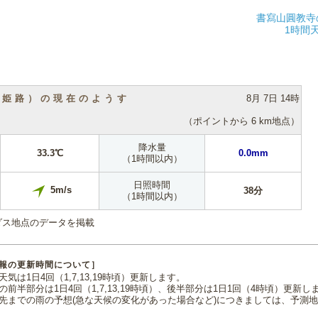
書寫山圓教寺
1時間
（姫路）の現在のようす
8月 7日 14時
（ポイントから 6 km地点）
降水量
33.3℃
0.0mm
（1時間以内）
日照時間
5m/s
38分
（1時間以内）
ダス地点のデータを掲載
報の更新時間について］
気は1日4回（1,7,13,19時頃）更新します。
の前半部分は1日4回（1,7,13,19時頃）、後半部分は1日1回（4時頃）更新し
先までの雨の予想(急な天候の変化があった場合など)につきましては、予測