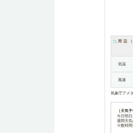
周辺
気温
風速
気象庁アメ
［天気予
今日明日天
週間天気
※数時間