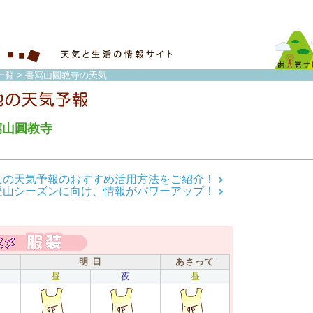
一覧
> 書寫山圓教寺の天気
寫山圓教寺
山の天気予報のおすすめ活用方法をご紹介！
登山シーズンに向け、情報がパワーアップ！
明 日
あさって
昼
夜
昼