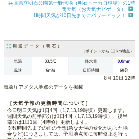
兵庫県立明石公園第一野球場（明石トーカロ球場）の1時
間天気（お天気ナビゲータ）
1時間天気が10日先までにパワーアップ！
周辺データ（明石）
（ポイントから 11 km地点）
気温
33.5℃
降水量
0.0mm
風速
6m/s
日照時間
60分
8月 10日 12時
気象庁アメダス地点のデータを掲載
［天気予報の更新時間について］
今日明日天気は1日4回（1,7,13,19時頃）更新します。
週間天気の前半部分は1日4回（1,7,13,19時頃）、後半
部分は1日1回（4時頃）更新します。
※数時間先までの雨の予想(急な天候の変化があった場
合など)につきましては、予測地点毎に毎時修正を行っ