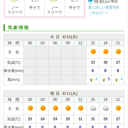
雨雲(12:40)
更に詳しい雨雲予想
ノー
半そで
ノー
半そで
スリーブ
スリーブ
（天なび）>
気象情報
今 日 8/10(月)
時 間
00
03
06
09
12
15
18
21
天 気
気温(℃)
33
30
27
降水量(mm)
0
0
0
4
5
4
風(m/s)
明 日 8/11(火)
時 間
00
03
06
09
12
15
18
21
天 気
気温(℃)
25
24
24
29
31
31
29
27
降水量(mm)
0
0
0
0
0
0
0
0