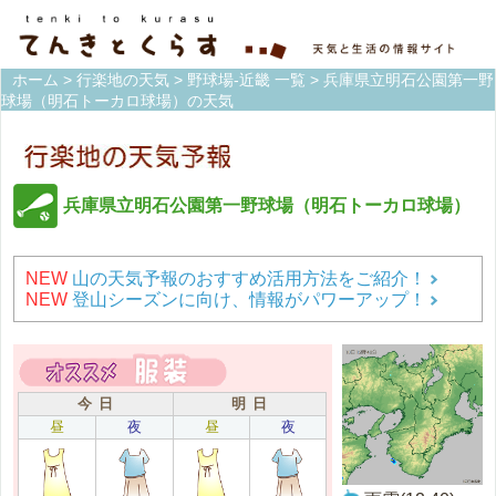
ホーム
>
行楽地の天気
>
野球場-近畿 一覧
> 兵庫県立明石公園第一野
球場（明石トーカロ球場）の天気
兵庫県立明石公園第一野球場（明石トーカロ球場）
NEW
山の天気予報のおすすめ活用方法をご紹介！
NEW
登山シーズンに向け、情報がパワーアップ！
今 日
明 日
昼
夜
昼
夜