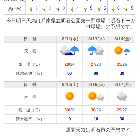
3
3
3
4
5
5
6
5
風(m/s)
今日明日天気は兵庫県立明石公園第一野球場（明石トーカ
ロ球場）の予想です。
日 付
8/12(水)
8/13(木)
8/14(金)
天 気
気 温（℃）
28
/
24
27
/
23
29
/
26
降水確率（％）
80
80
30
日 付
8/15(土)
8/16(日)
8/17(月)
天 気
気 温（℃）
30
/
26
30
/
26
29
/
27
降水確率（％）
0
10
30
週間天気は明石市の予想です。